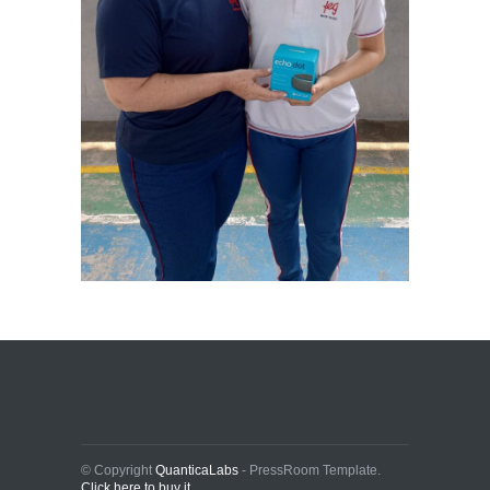
© Copyright
QuanticaLabs
- PressRoom Template.
Click here to buy it