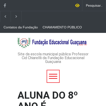
Contatos da Fundação
CHAMAMENTO PÚBLICO
N. 001/2026-EDITAL DE
CREDENCIAMENTO DE
RÁDIOS E JORNAIS
AVISO DE DISPENSA DE
IMPRESSOS
LICITAÇÃO - DISPENSA DE
LICITAÇÃO Nº 53/2026-
PROCESSO
ADMINISTRATIVO Nº
Site da escola municipal pública Professor
165/2026
Cid Chiarellli da Fundação Educacional
Guaçuana
ALUNA DO 8º