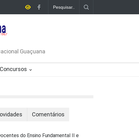
E LICITAÇÃO - DISPENSA DE
26-PROCESSO ADMINISTRATIVO Nº
ucacional Guaçuana
Concursos
ovidades
Comentários
ocentes do Ensino Fundamental II e