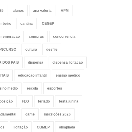
25
alunos
ana valeria
APM
mbeiro
cantina
CEGEP
memoracao
compras
concorrencia
ONCURSO
cultura
desfile
A DOS PAIS
dispensa
dispensa licitação
ITAIS
educação infantil
ensino medico
sino medio
escola
esportes
posição
FEG
feriado
festa junina
ndamental
game
inscrições 2026
gos
licitação
OBMEP
olimpiada