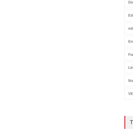
Di
Ed
ed
En
Fu
Li
No
VE
T