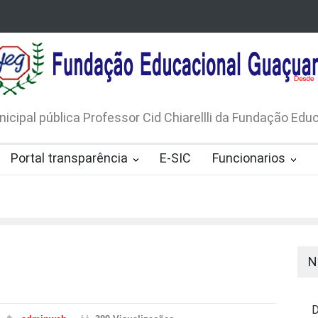
LICO N. 001/2026-EDITAL DE
AVISO DE DISPENSA D
 DE RÁDIOS E JORNAIS IMPRESSOS
LICITAÇÃO Nº 53/20
165/2026
nicipal pública Professor Cid Chiarellli da Fundação Ed
Portal transparência
E-SIC
Funcionarios
N
D