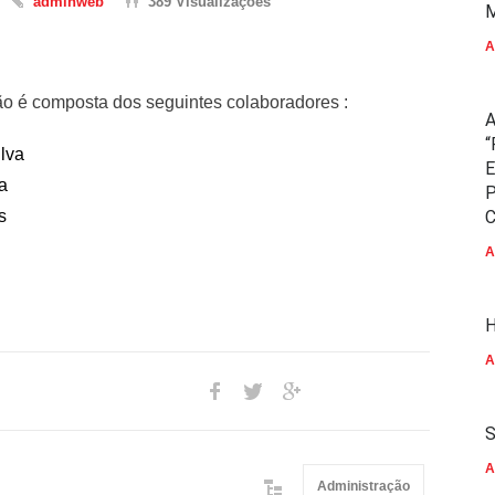
adminweb
389 Visualizações
M
A
ão é composta dos seguintes colaboradores :
A
“
lva
E
a
P
s
C
A
H
A
S
A
Administração