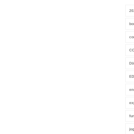
20
bo
co
C
DI
ED
en
ex
fu
jo