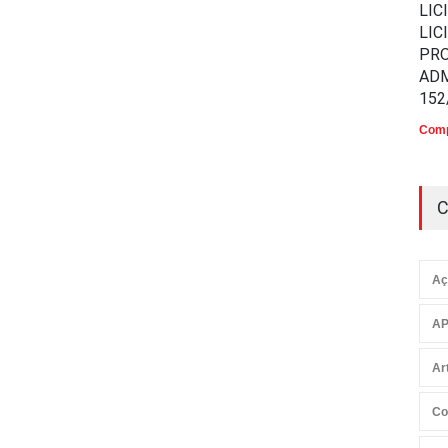
LIC
LIC
PR
ADM
152
Comp
C
Aç
AP
Ar
Co