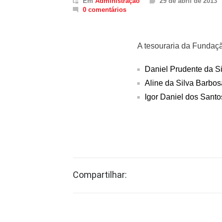
Em
Administração
29 de abril de 2013
0 comentários
A tesouraria da Fundaç
Daniel Prudente da Si
Aline da Silva Barbos
Igor Daniel dos Santo
Compartilhar: