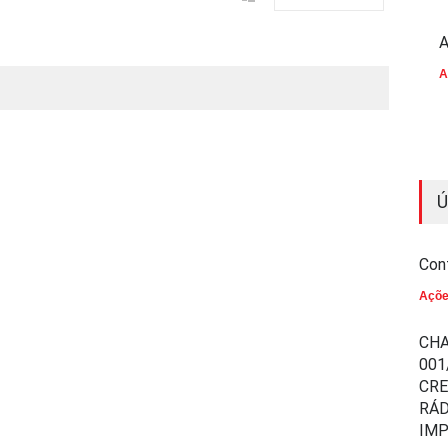
A
A
Ú
Con
Açõ
CHA
001
CR
RÁD
IM