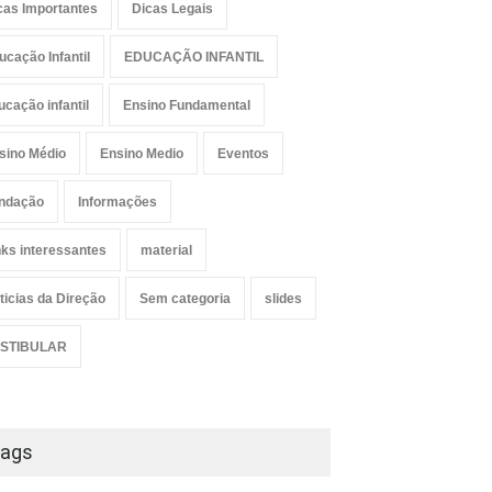
cas Importantes
Dicas Legais
ucação Infantil
EDUCAÇÃO INFANTIL
ucação infantil
Ensino Fundamental
sino Médio
Ensino Medio
Eventos
ndação
Informações
nks interessantes
material
ticias da Direção
Sem categoria
slides
STIBULAR
ags