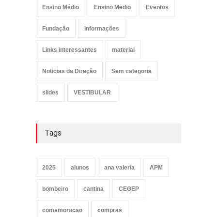
Ensino Médio
Ensino Medio
Eventos
Fundação
Informações
Links interessantes
material
Noticias da Direção
Sem categoria
slides
VESTIBULAR
Tags
2025
alunos
ana valeria
APM
bombeiro
cantina
CEGEP
comemoracao
compras