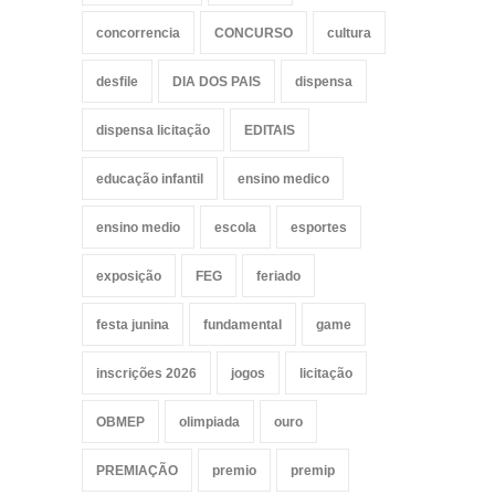
concorrencia
CONCURSO
cultura
desfile
DIA DOS PAIS
dispensa
dispensa licitação
EDITAIS
educação infantil
ensino medico
ensino medio
escola
esportes
exposição
FEG
feriado
festa junina
fundamental
game
inscrições 2026
jogos
licitação
OBMEP
olimpiada
ouro
PREMIAÇÃO
premio
premip