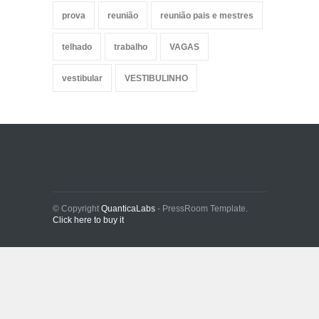
prova
reunião
reunião pais e mestres
telhado
trabalho
VAGAS
vestibular
VESTIBULINHO
© Copyright
QuanticaLabs
- PressRoom Template.
Click here to buy it