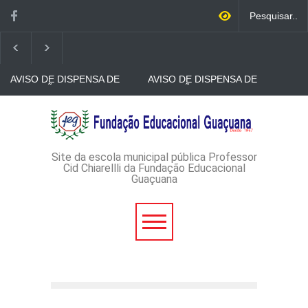
AVISO DE DISPENSA DE
AVISO DE DISPENSA DE
LICITAÇÃO - DISPENSA DE
LICITAÇÃO - DISPENSA DE
LICITAÇÃO Nº 53/2026-
LICITAÇÃO Nº 52/2026-
PROCESSO
PROCESSO
AVISO DE DISPENSA DE
ADMINISTRATIVO Nº
ADMINISTRATIVO Nº
LICITAÇÃO - DISPENSA DE
165/2026
149/2026
LICITAÇÃO Nº 51/2026 -
PROCESSO
ADMINISTRATIVO Nº
Site da escola municipal pública Professor
152/2026
Cid Chiarellli da Fundação Educacional
Guaçuana