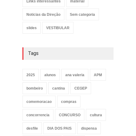
Links interessantes
material
Noticias da Direção
Sem categoria
slides
VESTIBULAR
Tags
2025
alunos
ana valeria
APM
bombeiro
cantina
CEGEP
comemoracao
compras
concorrencia
CONCURSO
cultura
desfile
DIA DOS PAIS
dispensa