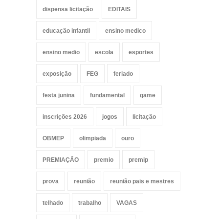
dispensa licitação
EDITAIS
educação infantil
ensino medico
ensino medio
escola
esportes
exposição
FEG
feriado
festa junina
fundamental
game
inscrições 2026
jogos
licitação
OBMEP
olimpiada
ouro
PREMIAÇÃO
premio
premip
prova
reunião
reunião pais e mestres
telhado
trabalho
VAGAS