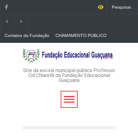
Contatos da Fundação
CHAMAMENTO PÚBLICO
N. 001/2026-EDITAL DE
CREDENCIAMENTO DE
RÁDIOS E JORNAIS
AVISO DE DISPENSA DE
IMPRESSOS
LICITAÇÃO - DISPENSA DE
LICITAÇÃO Nº 53/2026-
PROCESSO
ADMINISTRATIVO Nº
Site da escola municipal pública Professor
165/2026
Cid Chiarellli da Fundação Educacional
Guaçuana