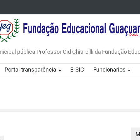
LICO N. 001/2026-EDITAL DE
AVISO DE DISPENSA D
 DE RÁDIOS E JORNAIS IMPRESSOS
LICITAÇÃO Nº 53/20
165/2026
nicipal pública Professor Cid Chiarellli da Fundação Ed
Portal transparência
E-SIC
Funcionarios
M