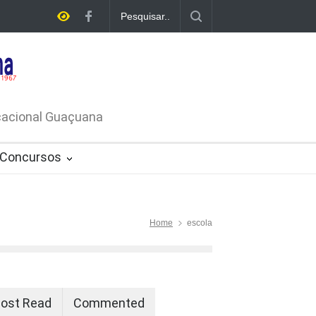
E LICITAÇÃO - DISPENSA DE
26-PROCESSO ADMINISTRATIVO Nº
ucacional Guaçuana
Concursos
Home
escola
ost Read
Commented