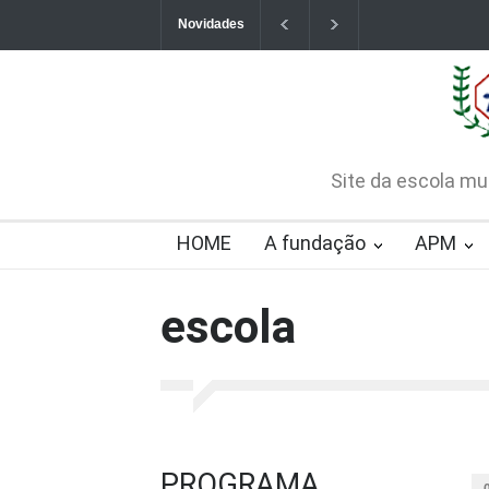
Novidades
Contatos da Fundação
CHAMAMENTO PÚB
CREDENCIAMENTO
2026-08-07T09:57:06-0300
Site da escola mu
HOME
A fundação
APM
escola
PROGRAMA