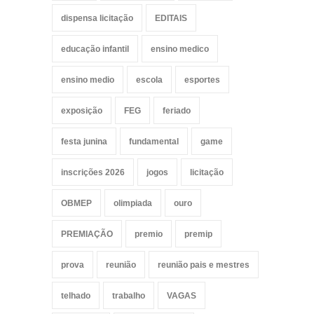
dispensa licitação
EDITAIS
educação infantil
ensino medico
ensino medio
escola
esportes
exposição
FEG
feriado
festa junina
fundamental
game
inscrições 2026
jogos
licitação
OBMEP
olimpiada
ouro
PREMIAÇÃO
premio
premip
prova
reunião
reunião pais e mestres
telhado
trabalho
VAGAS