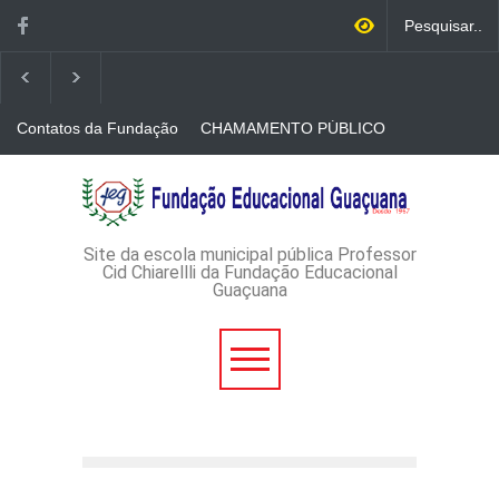
Contatos da Fundação
CHAMAMENTO PÚBLICO
N. 001/2026-EDITAL DE
CREDENCIAMENTO DE
RÁDIOS E JORNAIS
AVISO DE DISPENSA DE
IMPRESSOS
LICITAÇÃO - DISPENSA DE
LICITAÇÃO Nº 53/2026-
PROCESSO
ADMINISTRATIVO Nº
Site da escola municipal pública Professor
165/2026
Cid Chiarellli da Fundação Educacional
Guaçuana