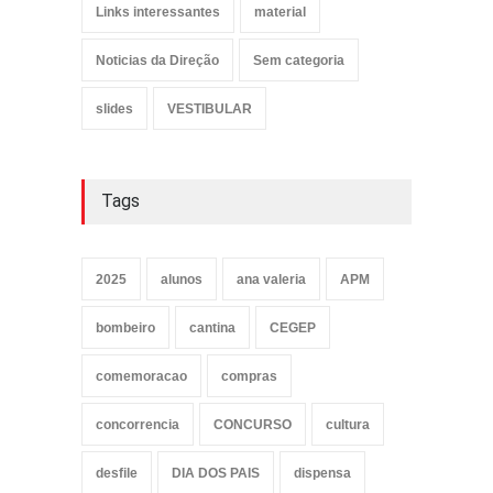
Links interessantes
material
Noticias da Direção
Sem categoria
slides
VESTIBULAR
Tags
2025
alunos
ana valeria
APM
bombeiro
cantina
CEGEP
comemoracao
compras
concorrencia
CONCURSO
cultura
desfile
DIA DOS PAIS
dispensa