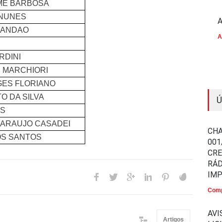
EME BARBOSA
 NUNES
A
RANDAO
A
RDINI
I MARCHIORI
GES FLORIANO
TO DA SILVA
Ú
ES
 ARAUJO CASADEI
CHA
OS SANTOS
001
CR
RÁD
IM
Comp
AVI
Artigos