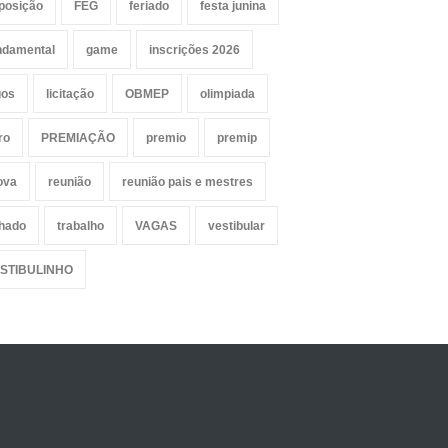
posição
FEG
feriado
festa junina
ndamental
game
inscrições 2026
gos
licitação
OBMEP
olimpiada
ro
PREMIAÇÃO
premio
premip
ova
reunião
reunião pais e mestres
lhado
trabalho
VAGAS
vestibular
STIBULINHO