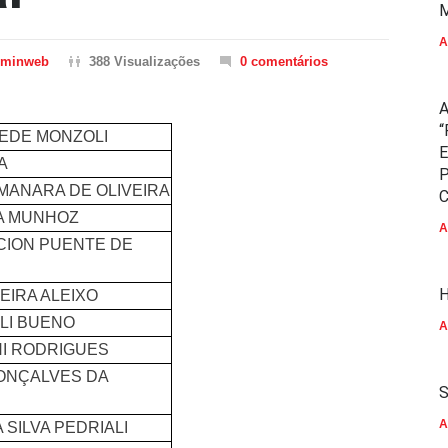
M
A
dminweb
388 Visualizações
0 comentários
A
“
EDE MONZOLI
E
A
P
MANARA DE OLIVEIRA
C
RA MUNHOZ
A
ION PUENTE DE
H
VEIRA ALEIXO
LLI BUENO
A
I RODRIGUES
ONÇALVES DA
S
A
 SILVA PEDRIALI