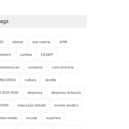
ags
25
alunos
ana valeria
APM
mbeiro
cantina
CEGEP
memoracao
compras
concorrencia
ONCURSO
cultura
desfile
A DOS PAIS
dispensa
dispensa licitação
ITAIS
educação infantil
ensino medico
sino medio
escola
esportes