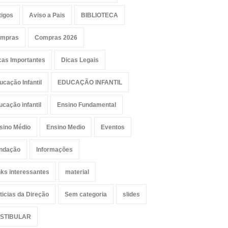
tigos
Aviso a Pais
BIBLIOTECA
mpras
Compras 2026
cas Importantes
Dicas Legais
ucação Infantil
EDUCAÇÃO INFANTIL
ucação infantil
Ensino Fundamental
sino Médio
Ensino Medio
Eventos
ndação
Informações
nks interessantes
material
ticias da Direção
Sem categoria
slides
STIBULAR