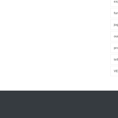
ex
fu
jo
ou
pr
te
VE