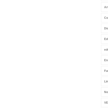
Ar
Co
Di
Ed
ed
En
Fu
Li
No
VE