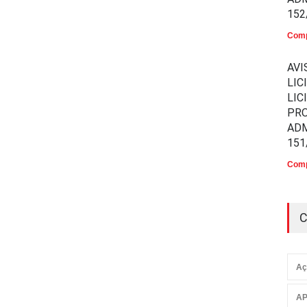
152
Comp
AVI
LIC
LIC
PR
ADM
151
Comp
C
Aç
AP