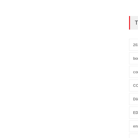
T
20
bo
co
C
DI
ED
en