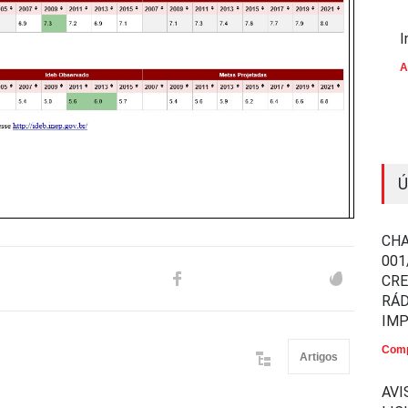
I
A
Ú
CHA
001
CR
RÁD
IM
Comp
Artigos
AVI