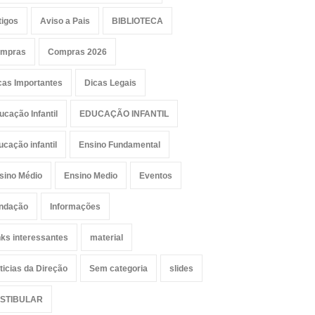
tigos
Aviso a Pais
BIBLIOTECA
mpras
Compras 2026
cas Importantes
Dicas Legais
ucação Infantil
EDUCAÇÃO INFANTIL
ucação infantil
Ensino Fundamental
sino Médio
Ensino Medio
Eventos
ndação
Informações
nks interessantes
material
ticias da Direção
Sem categoria
slides
STIBULAR