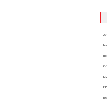
T
20
bo
co
C
DI
ED
en