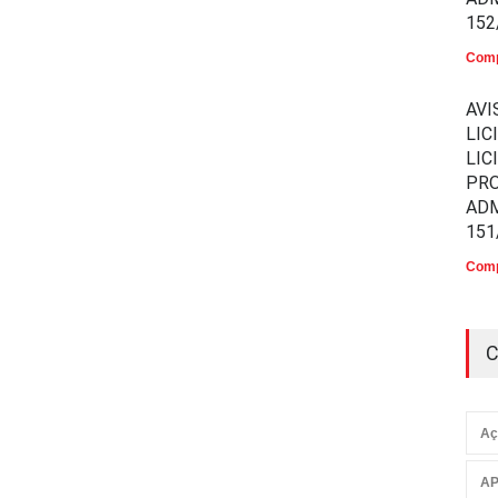
152
Comp
AVI
LIC
LIC
PR
ADM
151
Comp
C
Aç
AP