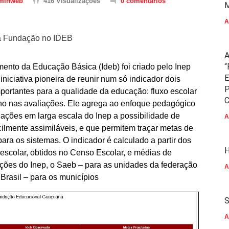
minweb
416 Visualizações
0 comentários
M
A
a Fundação no IDEB
A
“
ento da Educação Básica (Ideb) foi criado pelo Inep
E
niciativa pioneira de reunir num só indicador dois
P
portantes para a qualidade da educação: fluxo escolar
C
o nas avaliações. Ele agrega ao enfoque pedagógico
iações em larga escala do Inep a possibilidade de
A
acilmente assimiláveis, e que permitem traçar metas de
ara os sistemas. O indicador é calculado a partir dos
H
escolar, obtidos no Censo Escolar, e médias de
ões do Inep, o Saeb – para as unidades da federação
A
 Brasil – para os municípios
S
A