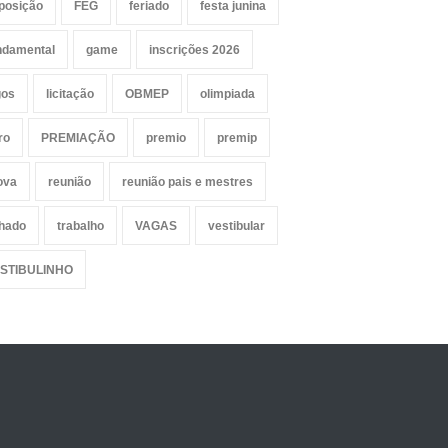
posição
FEG
feriado
festa junina
ndamental
game
inscrições 2026
gos
licitação
OBMEP
olimpiada
ro
PREMIAÇÃO
premio
premip
ova
reunião
reunião pais e mestres
lhado
trabalho
VAGAS
vestibular
STIBULINHO