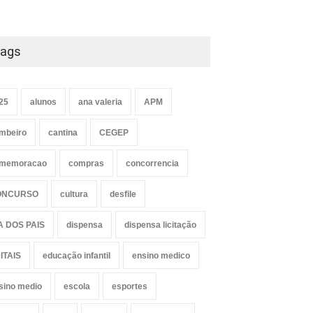
ags
25
alunos
ana valeria
APM
mbeiro
cantina
CEGEP
memoracao
compras
concorrencia
ONCURSO
cultura
desfile
A DOS PAIS
dispensa
dispensa licitação
ITAIS
educação infantil
ensino medico
sino medio
escola
esportes