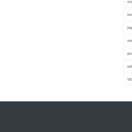
ex
fu
jo
ou
pr
te
VE