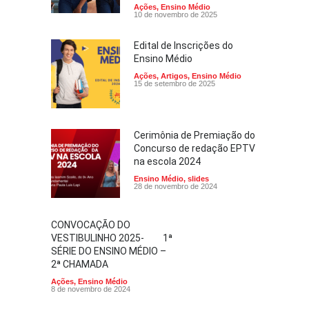
Ações
,
Ensino Médio
10 de novembro de 2025
Edital de Inscrições do
Ensino Médio
Ações
,
Artigos
,
Ensino Médio
15 de setembro de 2025
Cerimônia de Premiação do
Concurso de redação EPTV
na escola 2024
Ensino Médio
,
slides
28 de novembro de 2024
CONVOCAÇÃO DO
VESTIBULINHO 2025- 1ª
SÉRIE DO ENSINO MÉDIO –
2ª CHAMADA
Ações
,
Ensino Médio
8 de novembro de 2024