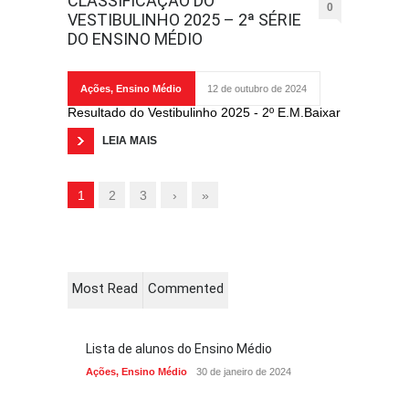
CLASSIFICAÇÃO DO
0
VESTIBULINHO 2025 – 2ª SÉRIE
DO ENSINO MÉDIO
Ações
,
Ensino Médio
12 de outubro de 2024
Resultado do Vestibulinho 2025 - 2º E.M.Baixar
LEIA MAIS
1
2
3
›
»
Most Read
Commented
Lista de alunos do Ensino Médio
Ações
,
Ensino Médio
30 de janeiro de 2024