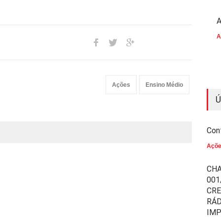
A
A
Ações
Ensino Médio
Ú
Con
Açõ
CHA
001
CR
RÁD
IM