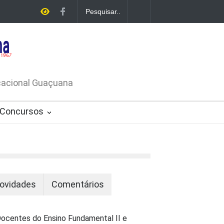
E LICITAÇÃO - DISPENSA DE
26-PROCESSO ADMINISTRATIVO Nº
ucacional Guaçuana
Concursos
ovidades
Comentários
ocentes do Ensino Fundamental II e