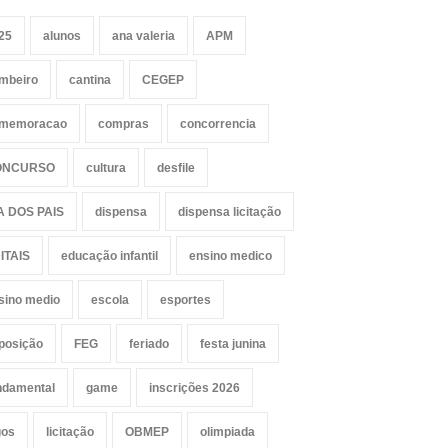
25
alunos
ana valeria
APM
mbeiro
cantina
CEGEP
memoracao
compras
concorrencia
ONCURSO
cultura
desfile
A DOS PAIS
dispensa
dispensa licitação
ITAIS
educação infantil
ensino medico
sino medio
escola
esportes
posição
FEG
feriado
festa junina
ndamental
game
inscrições 2026
gos
licitação
OBMEP
olimpiada