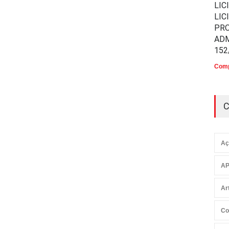
LIC
LIC
PR
ADM
152
Comp
C
Aç
AP
Ar
Co