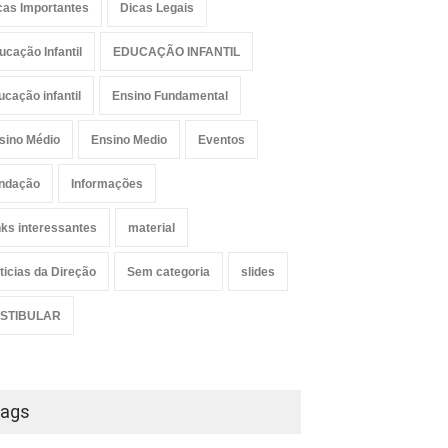
cas Importantes
Dicas Legais
ucação Infantil
EDUCAÇÃO INFANTIL
ucação infantil
Ensino Fundamental
sino Médio
Ensino Medio
Eventos
ndação
Informações
nks interessantes
material
ticias da Direção
Sem categoria
slides
STIBULAR
ags