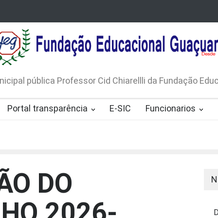
LICO N. 001/2026-EDITAL DE
AVISO DE DISPENSA D
 DE RÁDIOS E JORNAIS IMPRESSOS
LICITAÇÃO Nº 53/20
165/2026
nicipal pública Professor Cid Chiarellli da Fundação Ed
Portal transparência
E-SIC
Funcionarios
ÃO DO
N
NHO 2026-
D