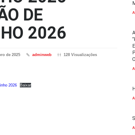
M
ÃO DE
A
NHO 2026
A
“
E
P
ro de 2025
adminweb
128 Visualizações
C
A
linho 2026
Baixar
H
A
S
A