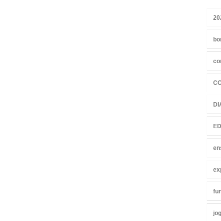
20
bo
co
C
DI
ED
en
ex
fu
jo