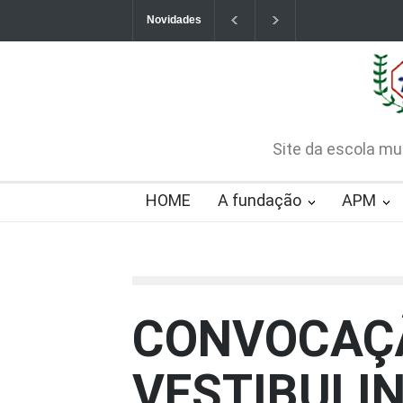
Novidades
Contatos da Fundação
CHAMAMENTO PÚB
CREDENCIAMENTO
2026-08-07T09:57:06-0300
Site da escola mu
HOME
A fundação
APM
CONVOCAÇ
VESTIBULI