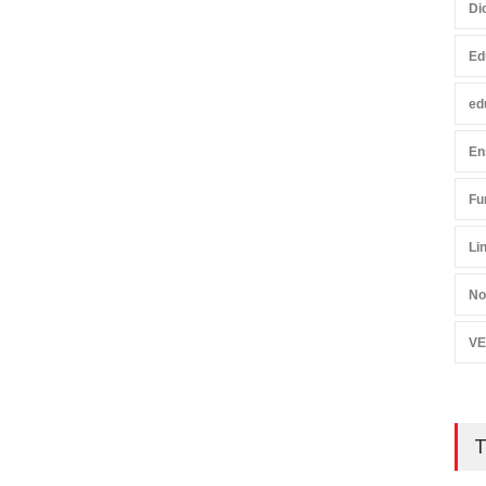
Di
Ed
ed
En
Fu
Li
No
VE
T