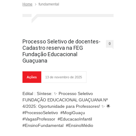
Home
fundamental
Processo Seletivo de docentes-
0
Cadastro reserva na FEG
Fundação Educacional
Guaçuana
Ações
13 de novembro de 2025
Edital : Síntese: ✨ Processo Seletivo
FUNDAÇÃO EDUCACIONAL GUAÇUANA Nº
4/2025: Oportunidade para Professores! ✨ 🌟
#ProcessoSeletivo #MogiGuaçu
#VagasProfessor #EducacaoInfantil
#EnsinoFundamental #EnsinoMédio