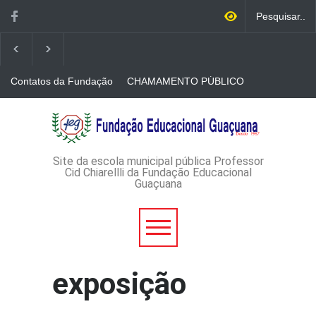
Contatos da Fundação
CHAMAMENTO PÚBLICO
N. 001/2026-EDITAL DE
CREDENCIAMENTO DE
RÁDIOS E JORNAIS
AVISO DE DISPENSA DE
IMPRESSOS
LICITAÇÃO - DISPENSA DE
LICITAÇÃO Nº 53/2026-
PROCESSO
ADMINISTRATIVO Nº
Site da escola municipal pública Professor
165/2026
Cid Chiarellli da Fundação Educacional
Guaçuana
exposição