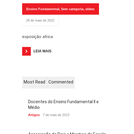
Ensino Fundamental
,
Sem categoria
,
slides
28 de maio de 2022
exposição africa
LEIA MAIS
Most Read
Commented
Docentes do Ensino Fundamental II e
Médio
Artigos
7 de maio de 2013