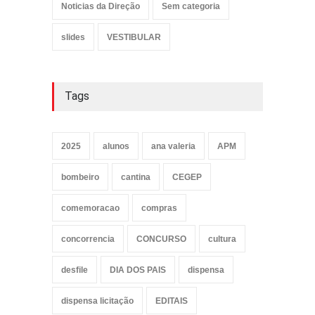
Noticias da Direção
Sem categoria
slides
VESTIBULAR
Tags
2025
alunos
ana valeria
APM
bombeiro
cantina
CEGEP
comemoracao
compras
concorrencia
CONCURSO
cultura
desfile
DIA DOS PAIS
dispensa
dispensa licitação
EDITAIS