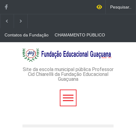
Contatos da Fundação
CHAMAMENTO PÚBLICO
N. 001/2026-EDITAL DE
CREDENCIAMENTO DE
RÁDIOS E JORNAIS
AVISO DE DISPENSA DE
IMPRESSOS
LICITAÇÃO - DISPENSA DE
LICITAÇÃO Nº 53/2026-
PROCESSO
ADMINISTRATIVO Nº
Site da escola municipal pública Professor
165/2026
Cid Chiarellli da Fundação Educacional
Guaçuana