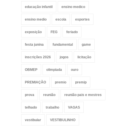
educação infantil
ensino medico
ensino medio
escola
esportes
exposição
FEG
feriado
festa junina
fundamental
game
inscrições 2026
jogos
licitação
OBMEP
olimpiada
ouro
PREMIAÇÃO
premio
premip
prova
reunião
reunião pais e mestres
telhado
trabalho
VAGAS
vestibular
VESTIBULINHO