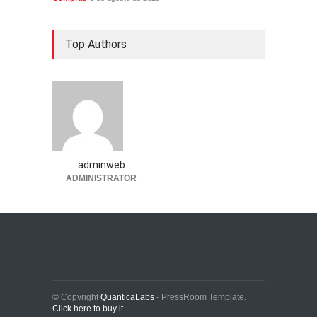
Top Authors
adminweb
ADMINISTRATOR
© Copyright
QuanticaLabs
- PressRoom Template.
Click here to buy it