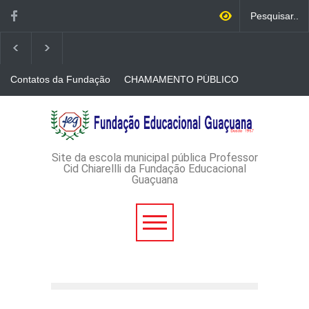
Contatos da Fundação
CHAMAMENTO PÚBLICO
N. 001/2026-EDITAL DE
CREDENCIAMENTO DE
RÁDIOS E JORNAIS
AVISO DE DISPENSA DE
IMPRESSOS
LICITAÇÃO - DISPENSA DE
LICITAÇÃO Nº 53/2026-
PROCESSO
ADMINISTRATIVO Nº
Site da escola municipal pública Professor
165/2026
Cid Chiarellli da Fundação Educacional
Guaçuana