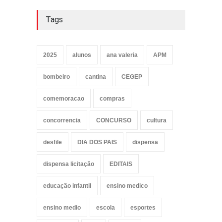
Tags
2025
alunos
ana valeria
APM
bombeiro
cantina
CEGEP
comemoracao
compras
concorrencia
CONCURSO
cultura
desfile
DIA DOS PAIS
dispensa
dispensa licitação
EDITAIS
educação infantil
ensino medico
ensino medio
escola
esportes