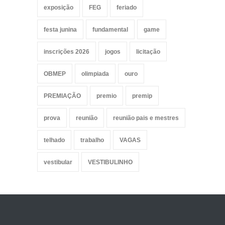
exposição
FEG
feriado
festa junina
fundamental
game
inscrições 2026
jogos
licitação
OBMEP
olimpiada
ouro
PREMIAÇÃO
premio
premip
prova
reunião
reunião pais e mestres
telhado
trabalho
VAGAS
vestibular
VESTIBULINHO