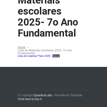
Materiais
escolares
2025- 7o Ano
Fundamental
Home
Lista de Materiais escolares 2025- 7o Ano
Fundamental
Lista de material 7ºano 2025
Baixar
© Copyright
QuanticaLabs
- PressRoom Template.
Click here to buy it