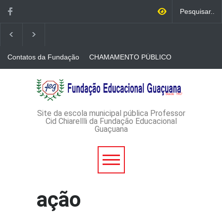
Contatos da Fundação
CHAMAMENTO PÚBLICO
N. 001/2026-EDITAL DE
CREDENCIAMENTO DE
RÁDIOS E JORNAIS
AVISO DE DISPENSA DE
IMPRESSOS
LICITAÇÃO - DISPENSA DE
LICITAÇÃO Nº 53/2026-
PROCESSO
ADMINISTRATIVO Nº
Site da escola municipal pública Professor
165/2026
Cid Chiarellli da Fundação Educacional
Guaçuana
ação