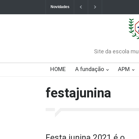
Novidades
Contatos da Fundação
CHAMAMENTO PÚB
CREDENCIAMENTO
2026-08-07T09:57:06-0300
Site da escola mu
HOME
A fundação
APM
festajunina
Festa junina 2021 é o