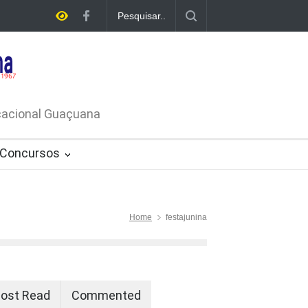
E LICITAÇÃO - DISPENSA DE
26-PROCESSO ADMINISTRATIVO Nº
ucacional Guaçuana
Concursos
Home
festajunina
ost Read
Commented