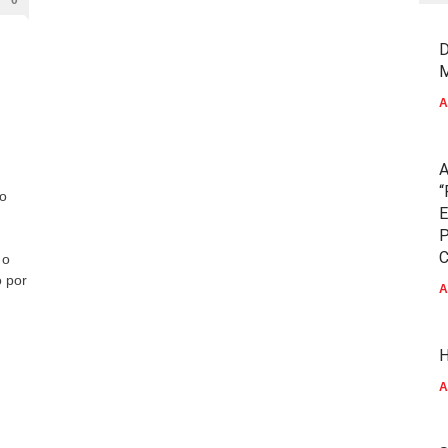
0
D
M
A
A
“
do
E
P
C
 o
 por
A
H
A