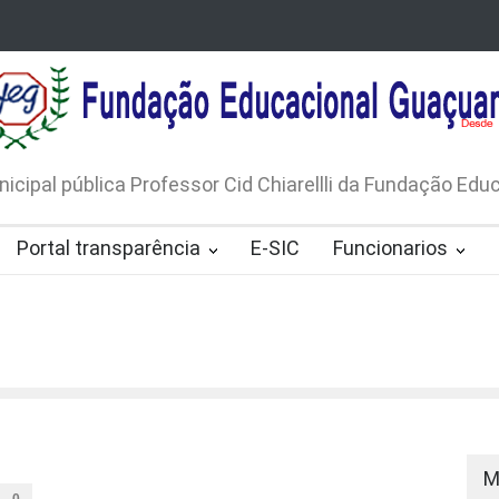
LICO N. 001/2026-EDITAL DE
AVISO DE DISPENSA D
 DE RÁDIOS E JORNAIS IMPRESSOS
LICITAÇÃO Nº 53/20
165/2026
nicipal pública Professor Cid Chiarellli da Fundação Ed
Portal transparência
E-SIC
Funcionarios
M