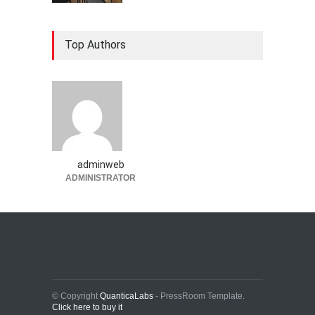
Top Authors
adminweb
ADMINISTRATOR
© Copyright
QuanticaLabs
- PressRoom Template.
Click here to buy it