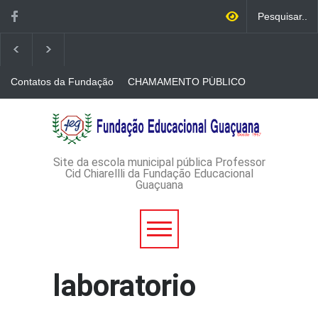
Contatos da Fundação
CHAMAMENTO PÚBLICO
N. 001/2026-EDITAL DE
CREDENCIAMENTO DE
RÁDIOS E JORNAIS
AVISO DE DISPENSA DE
IMPRESSOS
LICITAÇÃO - DISPENSA DE
LICITAÇÃO Nº 53/2026-
PROCESSO
ADMINISTRATIVO Nº
Site da escola municipal pública Professor
165/2026
Cid Chiarellli da Fundação Educacional
Guaçuana
laboratorio