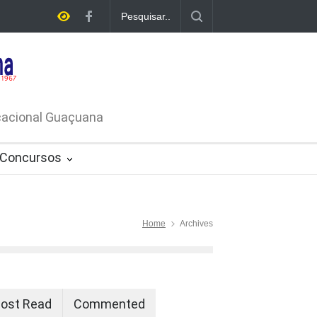
E LICITAÇÃO - DISPENSA DE
26-PROCESSO ADMINISTRATIVO Nº
ucacional Guaçuana
Concursos
Home
Archives
ost Read
Commented