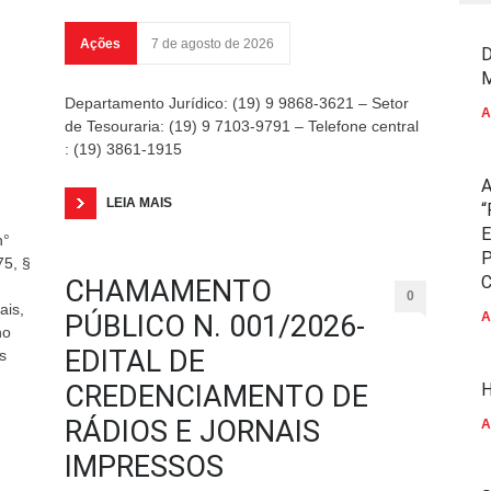
Ações
7 de agosto de 2026
D
M
Departamento Jurídico: (19) 9 9868-3621 – Setor
A
de Tesouraria: (19) 9 7103-9791 – Telefone central
: (19) 3861-1915
A
LEIA MAIS
“
E
n°
P
5, §
C
CHAMAMENTO
0
ais,
PÚBLICO N. 001/2026-
A
no
EDITAL DE
s
CREDENCIAMENTO DE
H
RÁDIOS E JORNAIS
A
IMPRESSOS