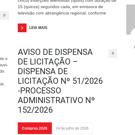
cinco) inserções televisivas (spots) com duração de
15 (quinze) segundos cada, em emissora de
televisão com abrangência regional, conforme
0
LEIA MAIS
AVISO DE DISPENSA
0
te o
DE LICITAÇÃO –
ouvi-
DISPENSA DE
ido
LICITAÇÃO Nº 51/2026
is
-PROCESSO
ADMINISTRATIVO Nº
152/2026
Compras 2026
24 de julho de 2026