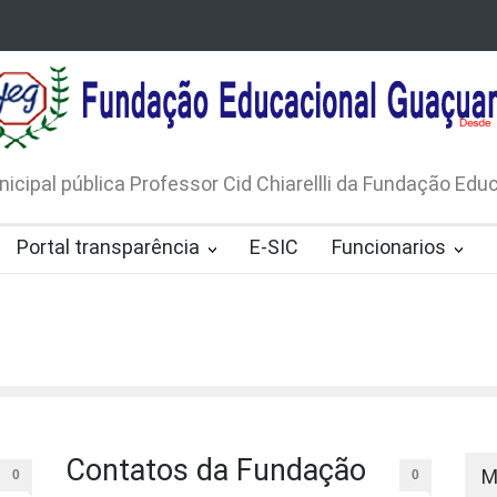
LICO N. 001/2026-EDITAL DE
AVISO DE DISPENSA D
 DE RÁDIOS E JORNAIS IMPRESSOS
LICITAÇÃO Nº 53/20
165/2026
nicipal pública Professor Cid Chiarellli da Fundação Ed
Portal transparência
E-SIC
Funcionarios
Contatos da Fundação
M
0
0