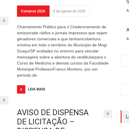
S
A
Compras 2026
6 de agosto de 2026
0
Chamamento Público para o Credenciamento de
A
emissorade rádios e jornais impressos que sejam
geradores comerciais e que tenhamcobertura
A
mínima em todo o território do Município de Mogi
Guaçu/SP ecidades no entorno para veicular
mensagens sobre a abertura do vestibularpara o
Curso de Medicina e demais cursos da Faculdade
Municipal ProfessorFranco Montoro, por um
período de
LEIA MAIS
0
AVISO DE DISPENSA
0
L
DE LICITAÇÃO –