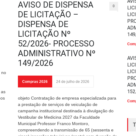
AVI
AVISO DE DISPENSA
0
LIC
DE LICITAÇÃO –
LIC
PR
DISPENSA DE
ADM
LICITAÇÃO Nº
149
52/2026- PROCESSO
Comp
ADMINISTRATIVO Nº
AVI
149/2026
LIC
LIC
 no
PR
Compras 2026
24 de julho de 2026
ADM
152
 as
nos
objeto Contratação de empresa especializada para
Comp
a prestação de serviços de veiculação de
campanha institucional destinada à divulgação do
Vestibular de Medicina 2027 da Faculdade
Municipal Professor Franco Montoro,
T
compreendendo a transmissão de 65 (sessenta e