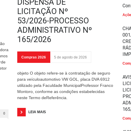
DISPENSA DE
Con
LICITAÇÃO Nº
Açõ
53/2026-PROCESSO
ADMINISTRATIVO Nº
CHA
001
165/2026
CR
ção
RÁD
edora
IM
unos
Compras 2026
5 de agosto de 2026
rde
Comp
etor
objeto O objeto refere-se à contratação de seguro
AVI
para veículoautomotivo VW GOL, placa DVA 6912
LIC
utilizado pela Faculdade MunicipalProfessor Franco
LIC
Montoro, conforme as condições estabelecidas
PR
neste Termo deReferência.
ADM
165
LEIA MAIS
0
Comp