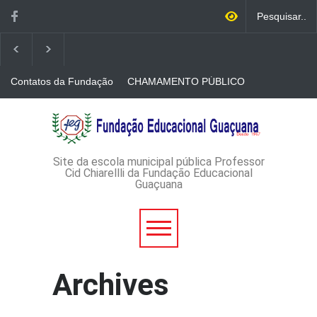
Contatos da Fundação
CHAMAMENTO PÚBLICO
N. 001/2026-EDITAL DE
CREDENCIAMENTO DE
RÁDIOS E JORNAIS
AVISO DE DISPENSA DE
IMPRESSOS
LICITAÇÃO - DISPENSA DE
LICITAÇÃO Nº 53/2026-
PROCESSO
ADMINISTRATIVO Nº
Site da escola municipal pública Professor
165/2026
Cid Chiarellli da Fundação Educacional
Guaçuana
Archives