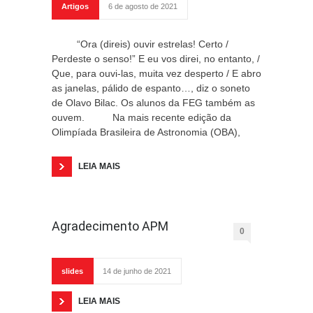
Artigos
6 de agosto de 2021
“Ora (direis) ouvir estrelas! Certo /
Perdeste o senso!” E eu vos direi, no entanto, /
Que, para ouvi-las, muita vez desperto / E abro
as janelas, pálido de espanto…, diz o soneto
de Olavo Bilac. Os alunos da FEG também as
ouvem. Na mais recente edição da
Olimpíada Brasileira de Astronomia (OBA),
LEIA MAIS
Agradecimento APM
0
slides
14 de junho de 2021
LEIA MAIS