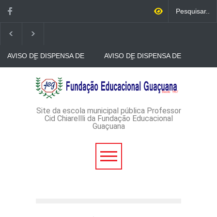
AVISO DE DISPENSA DE
AVISO DE DISPENSA DE
LICITAÇÃO - DISPENSA DE
LICITAÇÃO - DISPENSA DE
LICITAÇÃO Nº 53/2026-
LICITAÇÃO Nº 52/2026-
PROCESSO
PROCESSO
AVISO DE DISPENSA DE
ADMINISTRATIVO Nº
ADMINISTRATIVO Nº
LICITAÇÃO - DISPENSA DE
165/2026
149/2026
LICITAÇÃO Nº 51/2026 -
PROCESSO
ADMINISTRATIVO Nº
Site da escola municipal pública Professor
152/2026
Cid Chiarellli da Fundação Educacional
Guaçuana