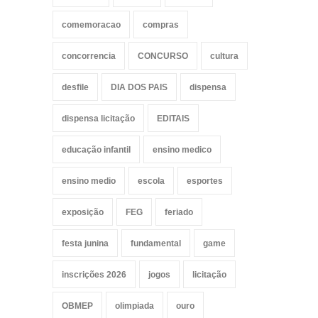
comemoracao
compras
concorrencia
CONCURSO
cultura
desfile
DIA DOS PAIS
dispensa
dispensa licitação
EDITAIS
educação infantil
ensino medico
ensino medio
escola
esportes
exposição
FEG
feriado
festa junina
fundamental
game
inscrições 2026
jogos
licitação
OBMEP
olimpiada
ouro