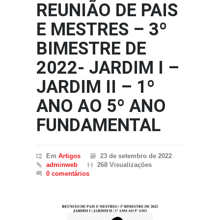
REUNIÃO DE PAIS
E MESTRES – 3º
BIMESTRE DE
2022- JARDIM I –
JARDIM II – 1º
ANO AO 5º ANO
FUNDAMENTAL
Em
Artigos
23 de setembro de 2022
adminweb
268 Visualizações
0 comentários