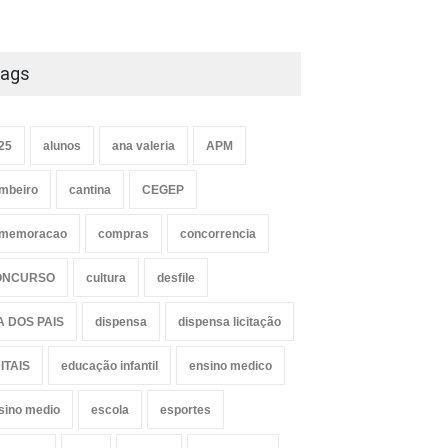
ags
25
alunos
ana valeria
APM
mbeiro
cantina
CEGEP
memoracao
compras
concorrencia
ONCURSO
cultura
desfile
A DOS PAIS
dispensa
dispensa licitação
ITAIS
educação infantil
ensino medico
sino medio
escola
esportes