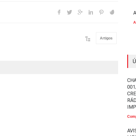
A
A
Artigos
Ú
CHA
001
CR
RÁD
IM
Comp
AVI