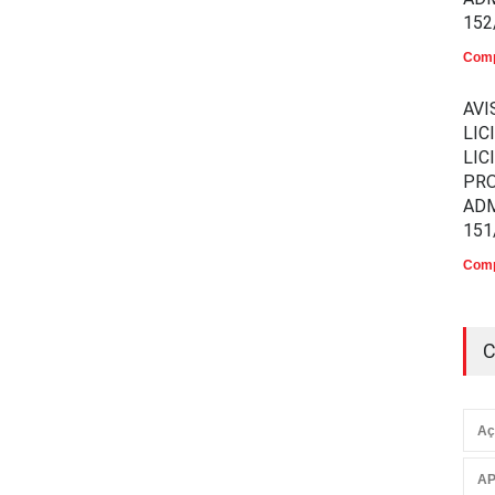
152
Comp
AVI
LIC
LIC
PR
ADM
151
Comp
C
Aç
AP