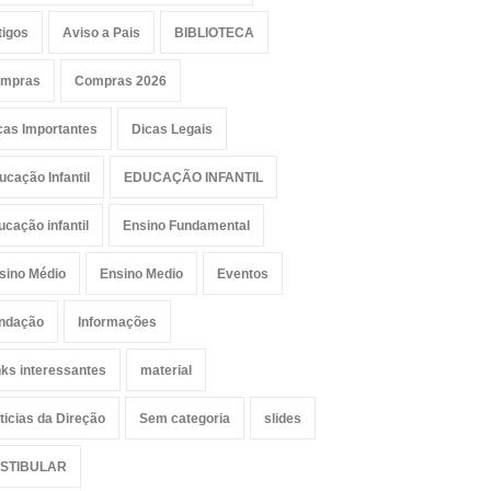
tigos
Aviso a Pais
BIBLIOTECA
mpras
Compras 2026
cas Importantes
Dicas Legais
ucação Infantil
EDUCAÇÃO INFANTIL
ucação infantil
Ensino Fundamental
sino Médio
Ensino Medio
Eventos
ndação
Informações
nks interessantes
material
ticias da Direção
Sem categoria
slides
STIBULAR