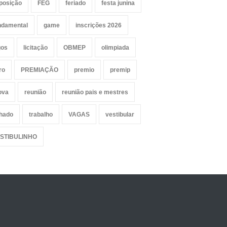
posição
FEG
feriado
festa junina
ndamental
game
inscrições 2026
gos
licitação
OBMEP
olimpiada
ro
PREMIAÇÃO
premio
premip
ova
reunião
reunião pais e mestres
lhado
trabalho
VAGAS
vestibular
STIBULINHO