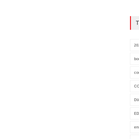
T
20
bo
co
C
DI
ED
en