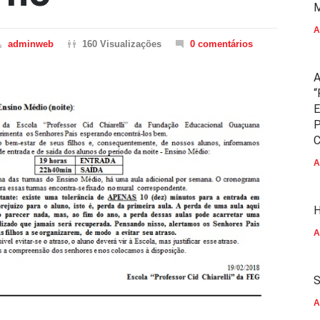
M
A
adminweb
160 Visualizações
0 comentários
A
“
E
P
C
A
H
A
S
A