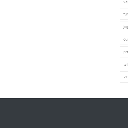
ex
fu
jo
ou
pr
te
VE