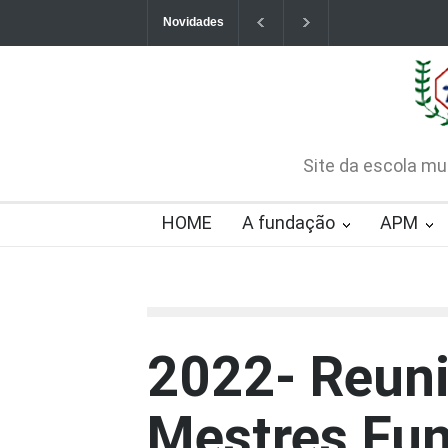
Novidades
Contatos da Fundação
CHAMAMENTO PÚB
CREDENCIAMENTO
2026-08-07T09:57:06-0300
Site da escola mu
HOME
A fundação
APM
2022- Reuni
Mestres Fun