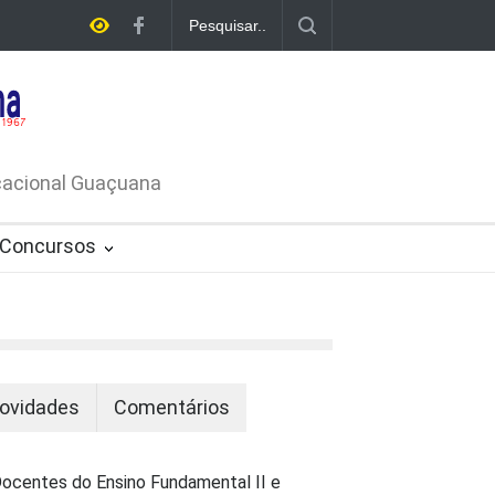
E LICITAÇÃO - DISPENSA DE
26-PROCESSO ADMINISTRATIVO Nº
ucacional Guaçuana
Concursos
ovidades
Comentários
ocentes do Ensino Fundamental II e