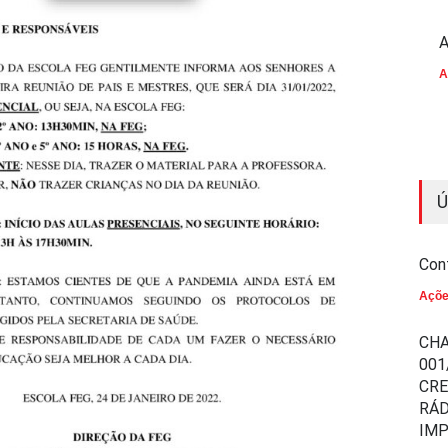
A
A
Ú
Con
Açõ
CHA
001
CR
RÁD
IM