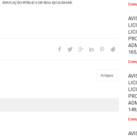
Comp
AVI
LIC
LIC
PR
ADM
165
Comp
AVI
Artigos
LIC
LIC
PR
ADM
149
Comp
AVI