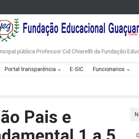
LICO N. 001/2026-EDITAL DE
AVISO DE DISPENSA D
 DE RÁDIOS E JORNAIS IMPRESSOS
LICITAÇÃO Nº 53/20
165/2026
nicipal pública Professor Cid Chiarellli da Fundação Ed
Portal transparência
E-SIC
Funcionarios
ão Pais e
N
damental 1 a 5
D