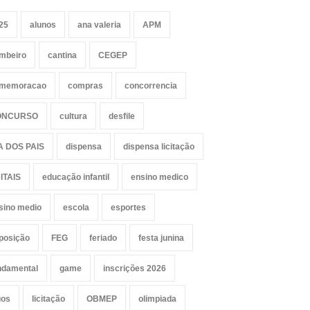
25
alunos
ana valeria
APM
mbeiro
cantina
CEGEP
memoracao
compras
concorrencia
ONCURSO
cultura
desfile
A DOS PAIS
dispensa
dispensa licitação
ITAIS
educação infantil
ensino medico
sino medio
escola
esportes
posição
FEG
feriado
festa junina
ndamental
game
inscrições 2026
gos
licitação
OBMEP
olimpiada