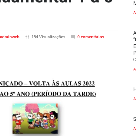
M
A
A
adminweb
154 Visualizações
0 comentários
“
E
P
C
A
H
A
S
A