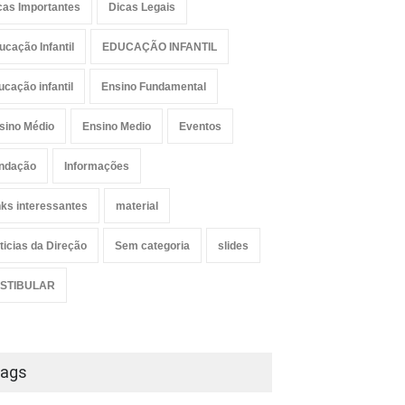
cas Importantes
Dicas Legais
ucação Infantil
EDUCAÇÃO INFANTIL
ucação infantil
Ensino Fundamental
sino Médio
Ensino Medio
Eventos
ndação
Informações
nks interessantes
material
ticias da Direção
Sem categoria
slides
STIBULAR
ags