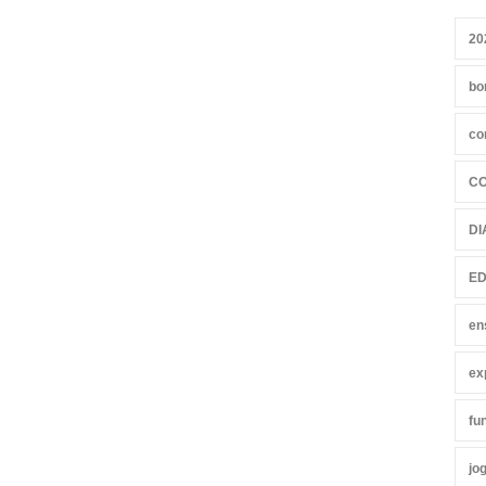
20
bo
co
C
DI
ED
en
ex
fu
jo