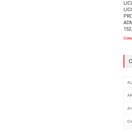
LIC
LIC
PR
ADM
152
Comp
C
Aç
AP
Ar
Co