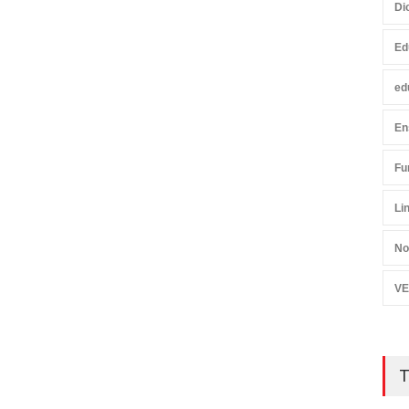
Di
Ed
ed
En
Fu
Li
No
VE
T