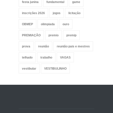
festa junina
fundamental
game
inscrições 2026
jogos
licitação
OBMEP
olimpiada
ouro
PREMIAÇÃO
premio
premip
prova
reunião
reunião pais e mestres
telhado
trabalho
VAGAS
vestibular
VESTIBULINHO