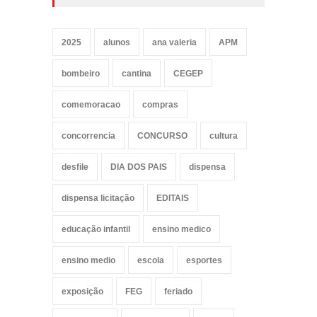
2025
alunos
ana valeria
APM
bombeiro
cantina
CEGEP
comemoracao
compras
concorrencia
CONCURSO
cultura
desfile
DIA DOS PAIS
dispensa
dispensa licitação
EDITAIS
educação infantil
ensino medico
ensino medio
escola
esportes
exposição
FEG
feriado