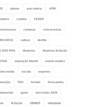
25
alunos
ana valeria
APM
mbeiro
cantina
CEGEP
memoracao
compras
concorrencia
ONCURSO
cultura
desfile
A DOS PAIS
dispensa
dispensa licitação
ITAIS
educação infantil
ensino medico
sino medio
escola
esportes
posição
FEG
feriado
festa junina
ndamental
game
inscrições 2026
gos
licitação
OBMEP
olimpiada