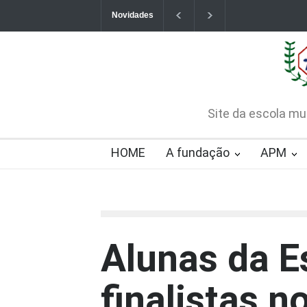
Novidades
Contatos da Fundação
CHAMAMENTO PÚB
CREDENCIAMENTO
2026-08-07T09:57:06-0300
Site da escola mu
HOME
A fundação
APM
Alunas da E
finalistas 