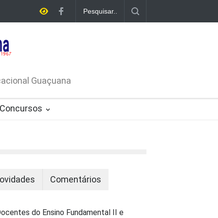
E LICITAÇÃO - DISPENSA DE
26-PROCESSO ADMINISTRATIVO Nº
ucacional Guaçuana
Concursos
ovidades
Comentários
ocentes do Ensino Fundamental II e