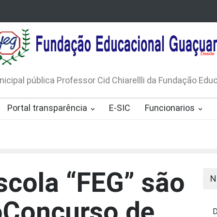
LICO N. 001/2026-EDITAL DE
AVISO DE DISPENSA D
 DE RÁDIOS E JORNAIS IMPRESSOS
LICITAÇÃO Nº 53/20
165/2026
nicipal pública Professor Cid Chiarellli da Fundação Ed
Portal transparência
E-SIC
Funcionarios
scola “FEG” são
N
noConcurso de
D