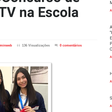
M
TV na Escola
A
A
“
E
P
minweb
136 Visualizações
0 comentários
C
A
H
A
S
A