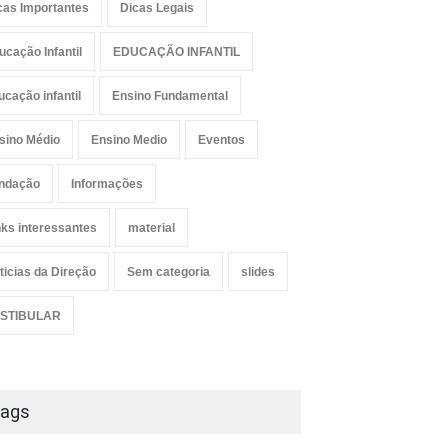
cas Importantes
Dicas Legais
ucação Infantil
EDUCAÇÃO INFANTIL
ucação infantil
Ensino Fundamental
sino Médio
Ensino Medio
Eventos
ndação
Informações
nks interessantes
material
ticias da Direção
Sem categoria
slides
STIBULAR
ags