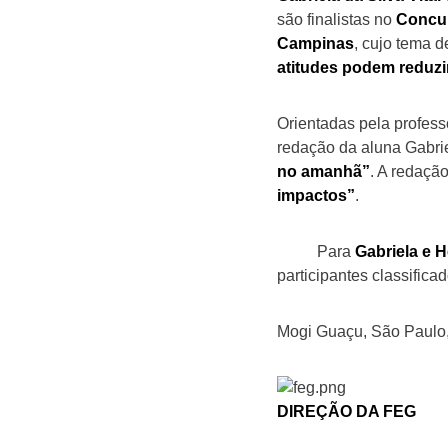
são finalistas no
Concur
Campinas
, cujo tema de
atitudes podem reduzi
Orientadas pela profes
redação da aluna Gabrie
no amanhã”
. A redaçã
impactos”
.
Para
Gabriela e H
participantes classifica
Mogi Guaçu, São Paulo,
DIREÇÃO DA FEG