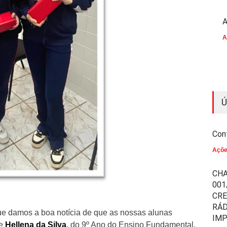
A
A
Ú
Con
Açõ
CHA
001
CR
RÁD
ue damos a boa notícia de que as nossas alunas
IM
e
Hellena da Silva
, do 9º Ano do Ensino Fundamental,