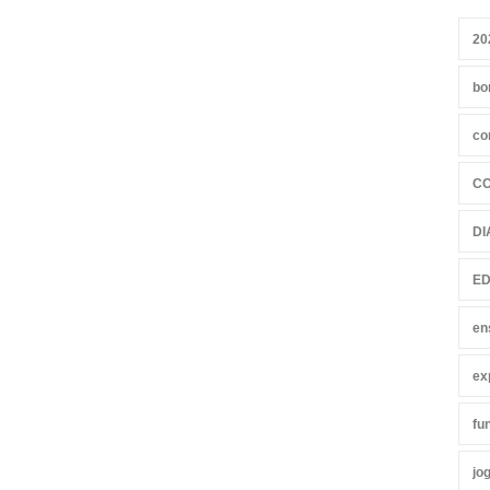
20
bo
co
C
DI
ED
en
ex
fu
jo