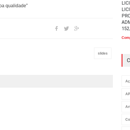
LIC
oa qualidade”
LIC
PR
ADM
152
Comp
slides
C
Aç
AP
Ar
Co