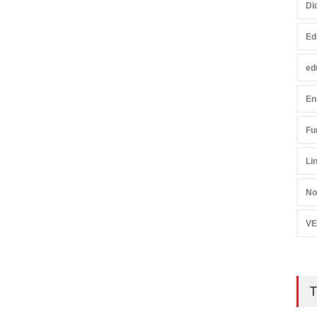
Di
Ed
ed
En
Fu
Li
No
VE
T