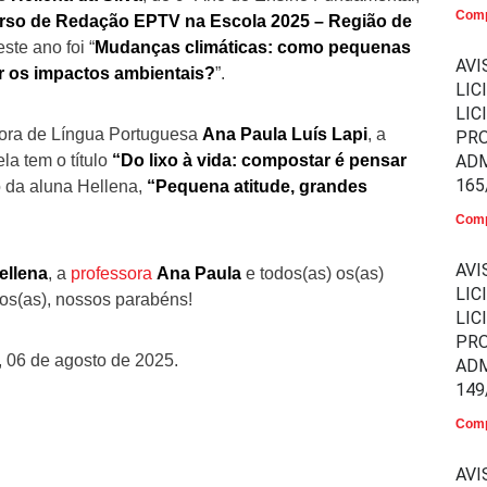
Comp
so de Redação EPTV na Escola 2025 – Região de
ste ano foi “
Mudanças climáticas: como pequenas
AVI
r os impactos ambientais?
”.
LIC
LIC
sora de Língua Portuguesa
Ana Paula Luís Lapi
, a
PR
la tem o título
“Do lixo à vida: compostar é pensar
ADM
165
o da aluna Hellena,
“Pequena atitude, grandes
Comp
AVI
ellena
, a
professora
Ana Paula
e todos(as) os(as)
LIC
dos(as), nossos parabéns!
LIC
PR
 06 de agosto de 2025.
ADM
149
Comp
AVI