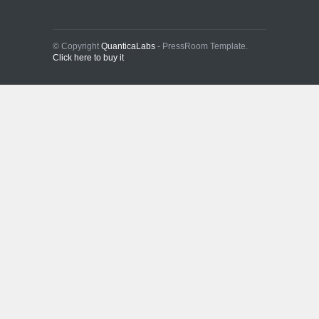
© Copyright
QuanticaLabs
- PressRoom Template.
Click here to buy it