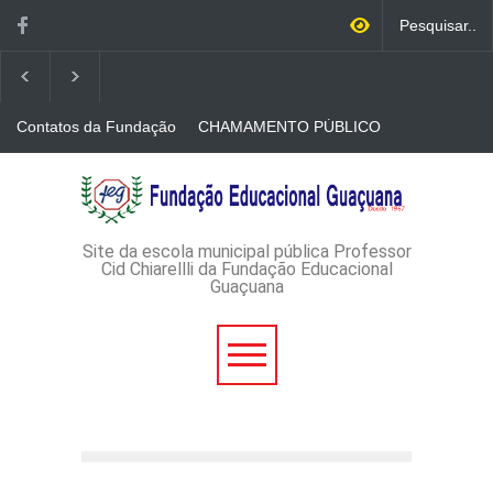
Contatos da Fundação
CHAMAMENTO PÚBLICO
N. 001/2026-EDITAL DE
CREDENCIAMENTO DE
RÁDIOS E JORNAIS
AVISO DE DISPENSA DE
IMPRESSOS
LICITAÇÃO - DISPENSA DE
LICITAÇÃO Nº 53/2026-
PROCESSO
ADMINISTRATIVO Nº
Site da escola municipal pública Professor
165/2026
Cid Chiarellli da Fundação Educacional
Guaçuana