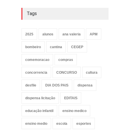
Tags
2025
alunos
ana valeria
APM
bombeiro
cantina
CEGEP
comemoracao
compras
concorrencia
CONCURSO
cultura
desfile
DIA DOS PAIS
dispensa
dispensa licitação
EDITAIS
educação infantil
ensino medico
ensino medio
escola
esportes