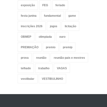
exposição
FEG
feriado
festa junina
fundamental
game
inscrições 2026
jogos
licitação
OBMEP
olimpiada
ouro
PREMIAÇÃO
premio
premip
prova
reunião
reunião pais e mestres
telhado
trabalho
VAGAS
vestibular
VESTIBULINHO