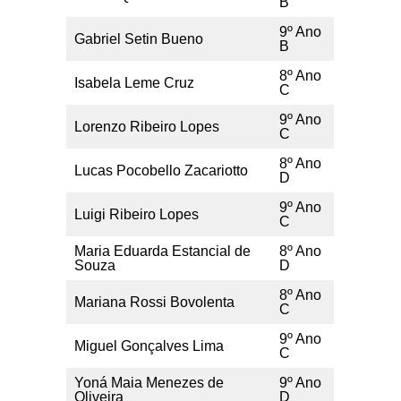
B
9º Ano
Gabriel Setin Bueno
B
8º Ano
Isabela Leme Cruz
C
9º Ano
Lorenzo Ribeiro Lopes
C
8º Ano
Lucas Pocobello Zacariotto
D
9º Ano
Luigi Ribeiro Lopes
C
Maria Eduarda Estancial de
8º Ano
Souza
D
8º Ano
Mariana Rossi Bovolenta
C
9º Ano
Miguel Gonçalves Lima
C
Yoná Maia Menezes de
9º Ano
Oliveira
D