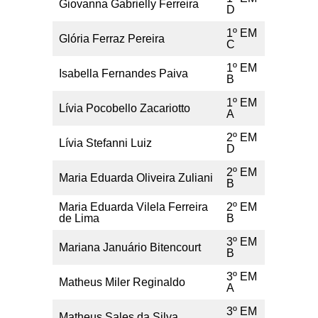
Giovanna Gabrielly Ferreira
D
1º EM
Glória Ferraz Pereira
C
1º EM
Isabella Fernandes Paiva
B
1º EM
Lívia Pocobello Zacariotto
A
2º EM
Lívia Stefanni Luiz
D
2º EM
Maria Eduarda Oliveira Zuliani
B
Maria Eduarda Vilela Ferreira
2º EM
de Lima
B
3º EM
Mariana Januário Bitencourt
B
3º EM
Matheus Miler Reginaldo
A
3º EM
Matheus Sales da Silva