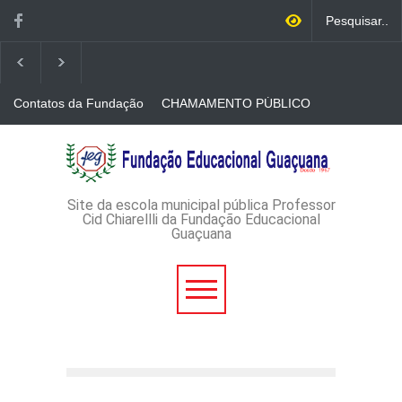
Contatos da Fundação
CHAMAMENTO PÚBLICO
N. 001/2026-EDITAL DE
CREDENCIAMENTO DE
RÁDIOS E JORNAIS
AVISO DE DISPENSA DE
IMPRESSOS
LICITAÇÃO - DISPENSA DE
LICITAÇÃO Nº 53/2026-
PROCESSO
ADMINISTRATIVO Nº
Site da escola municipal pública Professor
165/2026
Cid Chiarellli da Fundação Educacional
Guaçuana