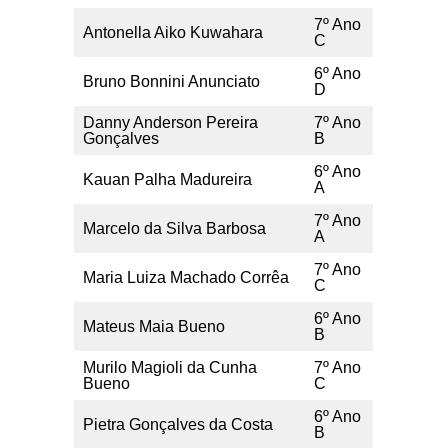
7º Ano
Antonella Aiko Kuwahara
C
6º Ano
Bruno Bonnini Anunciato
D
Danny Anderson Pereira
7º Ano
Gonçalves
B
6º Ano
Kauan Palha Madureira
A
7º Ano
Marcelo da Silva Barbosa
A
7º Ano
Maria Luiza Machado Corrêa
C
6º Ano
Mateus Maia Bueno
B
Murilo Magioli da Cunha
7º Ano
Bueno
C
6º Ano
Pietra Gonçalves da Costa
B