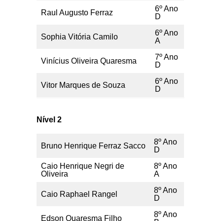
6º Ano
Raul Augusto Ferraz
D
6º Ano
Sophia Vitória Camilo
A
7º Ano
Vinícius Oliveira Quaresma
D
6º Ano
Vitor Marques de Souza
D
Nível 2
8º Ano
Bruno Henrique Ferraz Sacco
D
Caio Henrique Negri de
8º Ano
Oliveira
A
8º Ano
Caio Raphael Rangel
D
8º Ano
Edson Quaresma Filho