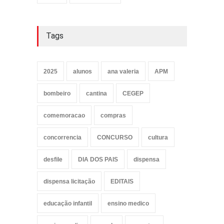
Tags
2025
alunos
ana valeria
APM
bombeiro
cantina
CEGEP
comemoracao
compras
concorrencia
CONCURSO
cultura
desfile
DIA DOS PAIS
dispensa
dispensa licitação
EDITAIS
educação infantil
ensino medico