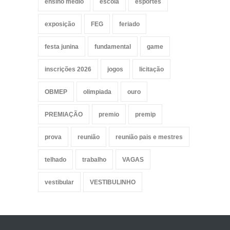
ensino medio
escola
esportes
exposição
FEG
feriado
festa junina
fundamental
game
inscrições 2026
jogos
licitação
OBMEP
olimpiada
ouro
PREMIAÇÃO
premio
premip
prova
reunião
reunião pais e mestres
telhado
trabalho
VAGAS
vestibular
VESTIBULINHO