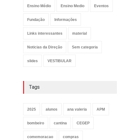
Ensino Médio
Ensino Medio
Eventos
Fundação
Informações
Links interessantes
material
Noticias da Direção
Sem categoria
slides
VESTIBULAR
Tags
2025
alunos
ana valeria
APM
bombeiro
cantina
CEGEP
comemoracao
compras