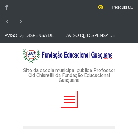
AVISO DE DISPENSA DE
AVISO DE DISPENSA DE
LICITAÇÃO - DISPENSA DE
LICITAÇÃO - DISPENSA DE
LICITAÇÃO Nº 53/2026-
LICITAÇÃO Nº 52/2026-
PROCESSO
PROCESSO
AVISO DE DISPENSA DE
ADMINISTRATIVO Nº
ADMINISTRATIVO Nº
LICITAÇÃO - DISPENSA DE
165/2026
149/2026
LICITAÇÃO Nº 51/2026 -
PROCESSO
ADMINISTRATIVO Nº
Site da escola municipal pública Professor
152/2026
Cid Chiarellli da Fundação Educacional
Guaçuana