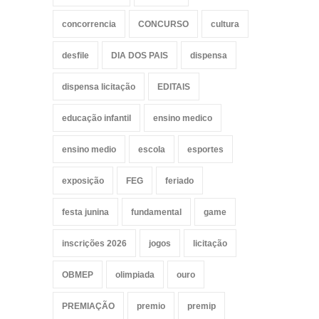
concorrencia
CONCURSO
cultura
desfile
DIA DOS PAIS
dispensa
dispensa licitação
EDITAIS
educação infantil
ensino medico
ensino medio
escola
esportes
exposição
FEG
feriado
festa junina
fundamental
game
inscrições 2026
jogos
licitação
OBMEP
olimpiada
ouro
PREMIAÇÃO
premio
premip