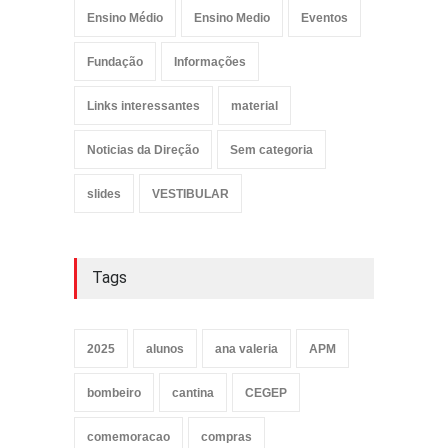
Ensino Médio
Ensino Medio
Eventos
Fundação
Informações
Links interessantes
material
Noticias da Direção
Sem categoria
slides
VESTIBULAR
Tags
2025
alunos
ana valeria
APM
bombeiro
cantina
CEGEP
comemoracao
compras