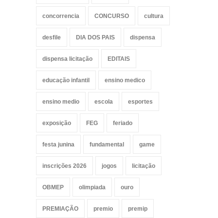
concorrencia
CONCURSO
cultura
desfile
DIA DOS PAIS
dispensa
dispensa licitação
EDITAIS
educação infantil
ensino medico
ensino medio
escola
esportes
exposição
FEG
feriado
festa junina
fundamental
game
inscrições 2026
jogos
licitação
OBMEP
olimpiada
ouro
PREMIAÇÃO
premio
premip