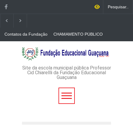
Contatos da Fundação
CHAMAMENTO PÚBLICO
N. 001/2026-EDITAL DE
CREDENCIAMENTO DE
RÁDIOS E JORNAIS
AVISO DE DISPENSA DE
IMPRESSOS
LICITAÇÃO - DISPENSA DE
LICITAÇÃO Nº 53/2026-
PROCESSO
ADMINISTRATIVO Nº
Site da escola municipal pública Professor
165/2026
Cid Chiarellli da Fundação Educacional
Guaçuana