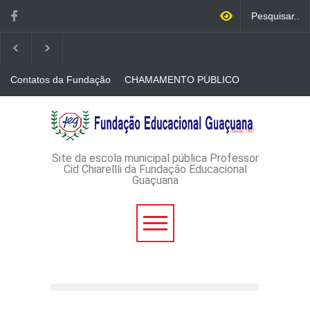
Contatos da Fundação
CHAMAMENTO PÚBLICO
N. 001/2026-EDITAL DE
CREDENCIAMENTO DE
RÁDIOS E JORNAIS
AVISO DE DISPENSA DE
IMPRESSOS
LICITAÇÃO - DISPENSA DE
LICITAÇÃO Nº 53/2026-
PROCESSO
ADMINISTRATIVO Nº
Site da escola municipal pública Professor
165/2026
Cid Chiarellli da Fundação Educacional
Guaçuana