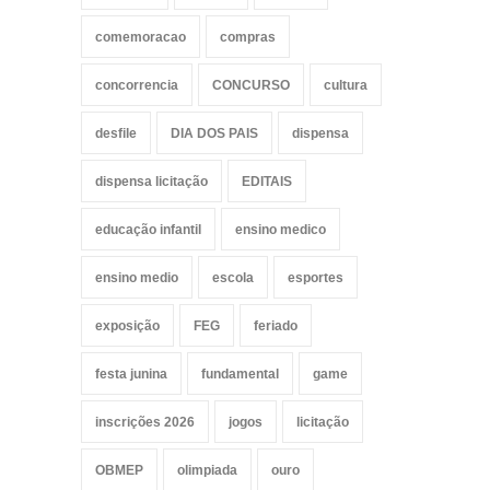
comemoracao
compras
concorrencia
CONCURSO
cultura
desfile
DIA DOS PAIS
dispensa
dispensa licitação
EDITAIS
educação infantil
ensino medico
ensino medio
escola
esportes
exposição
FEG
feriado
festa junina
fundamental
game
inscrições 2026
jogos
licitação
OBMEP
olimpiada
ouro