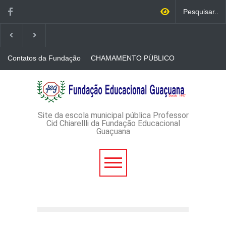
Contatos da Fundação
CHAMAMENTO PÚBLICO
N. 001/2026-EDITAL DE
CREDENCIAMENTO DE
RÁDIOS E JORNAIS
AVISO DE DISPENSA DE
IMPRESSOS
LICITAÇÃO - DISPENSA DE
LICITAÇÃO Nº 53/2026-
PROCESSO
ADMINISTRATIVO Nº
Site da escola municipal pública Professor
165/2026
Cid Chiarellli da Fundação Educacional
Guaçuana