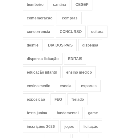
bombeiro
cantina
CEGEP
comemoracao
compras
concorrencia
CONCURSO
cultura
desfile
DIA DOS PAIS
dispensa
dispensa licitação
EDITAIS
educação infantil
ensino medico
ensino medio
escola
esportes
exposição
FEG
feriado
festa junina
fundamental
game
inscrições 2026
jogos
licitação