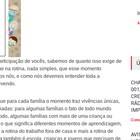
I
A
rticipação de vocês, sabemos de quanto isso exige de
Ú
ue na rotina, nada simples, que esse momento
dos nós, e como nós devemos entender toda a
CHA
ivendo.
001
CR
e para cada família o momento traz vivências únicas,
RÁD
riadas: para algumas famílias o fato de todo mundo
IM
todo, algumas famílias com mais de uma criança ou
Comp
 o que significa diferentes momentos de aprendizagem,
 rotina do trabalho fora de casa e mais a rotina de
AVI
ra também é
escola
, crianças e jovens que precisam de