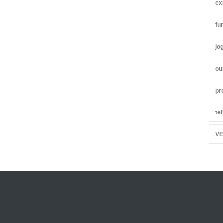
ex
fu
jo
ou
pr
te
VE