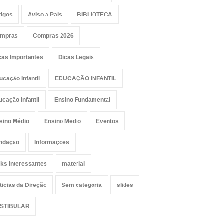
tigos
Aviso a Pais
BIBLIOTECA
mpras
Compras 2026
cas Importantes
Dicas Legais
ucação Infantil
EDUCAÇÃO INFANTIL
ucação infantil
Ensino Fundamental
sino Médio
Ensino Medio
Eventos
ndação
Informações
nks interessantes
material
ticias da Direção
Sem categoria
slides
STIBULAR