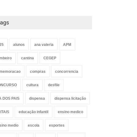
ags
25
alunos
ana valeria
APM
mbeiro
cantina
CEGEP
memoracao
compras
concorrencia
ONCURSO
cultura
desfile
A DOS PAIS
dispensa
dispensa licitação
ITAIS
educação infantil
ensino medico
sino medio
escola
esportes