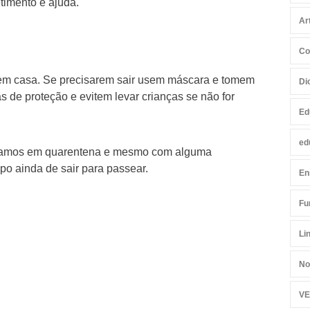
timento e ajuda.
Ar
Co
m em casa. Se precisarem sair usem máscara e tomem
Di
 de proteção e evitem levar crianças se não for
Ed
ed
tamos em quarentena e mesmo com alguma
mpo ainda de sair para passear.
En
Fu
Li
No
VE