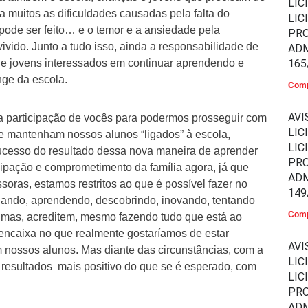
LIC
a muitos as dificuldades causadas pela falta do
LIC
pode ser feito… e o temor e a ansiedade pela
PR
vido. Junto a tudo isso, ainda a responsabilidade de
ADM
 e jovens interessados em continuar aprendendo e
165
ge da escola.
Comp
AVI
a participação de vocês para podermos prosseguir com
LIC
ue mantenham nossos alunos “ligados” à escola,
LIC
ucesso do resultado dessa nova maneira de aprender
PR
ipação e comprometimento da família agora, já que
ADM
soras, estamos restritos ao que é possível fazer no
149
ndo, aprendendo, descobrindo, inovando, tentando
Comp
, mas, acreditem, mesmo fazendo tudo que está ao
encaixa no que realmente gostaríamos de estar
AVI
nossos alunos. Mas diante das circunstâncias, com a
LIC
 resultados mais positivo do que se é esperado, com
LIC
PR
ADM