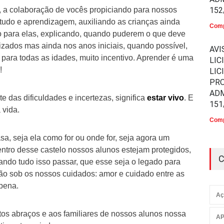
 a colaboração de vocês propiciando para nossos
152
tudo e aprendizagem, auxiliando as crianças ainda
Comp
o para elas, explicando, quando puderem o que deve
etizados mas ainda nos anos iniciais, quando possível,
AVI
para todas as idades, muito incentivo. Aprender é uma
LIC
!
LIC
PR
ADM
e das dificuldades e incertezas, significa
estar vivo
. E
151
 vida.
Comp
, seja ela como for ou onde for, seja agora um
entro desse castelo nossos alunos estejam protegidos,
C
ndo tudo isso passar, que esse seja o legado para
ão sob os nossos cuidados: amor e cuidado entre as
pena.
Aç
tos abraços e aos familiares de nossos alunos nossa
AP