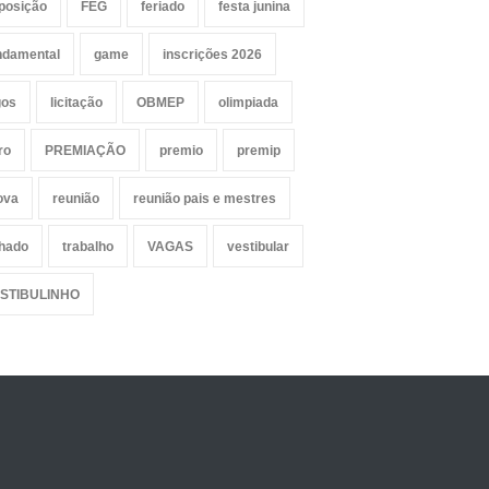
posição
FEG
feriado
festa junina
ndamental
game
inscrições 2026
gos
licitação
OBMEP
olimpiada
ro
PREMIAÇÃO
premio
premip
ova
reunião
reunião pais e mestres
lhado
trabalho
VAGAS
vestibular
STIBULINHO