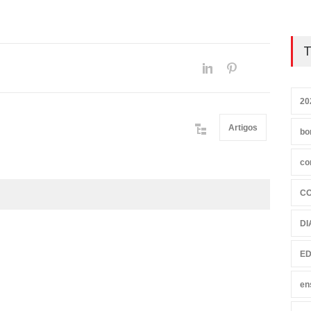
T
20
Artigos
bo
co
C
DI
ED
en