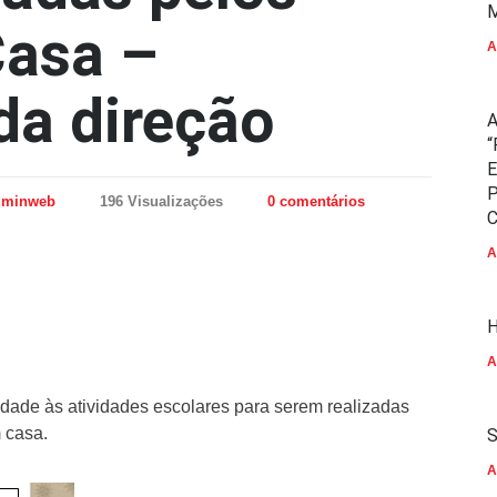
M
Casa –
A
a direção
A
“
E
P
dminweb
196 Visualizações
0 comentários
C
A
H
A
dade às atividades escolares para serem realizadas
 casa.
S
A