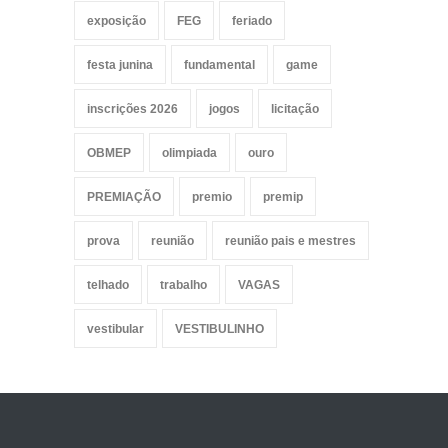
exposição
FEG
feriado
festa junina
fundamental
game
inscrições 2026
jogos
licitação
OBMEP
olimpiada
ouro
PREMIAÇÃO
premio
premip
prova
reunião
reunião pais e mestres
telhado
trabalho
VAGAS
vestibular
VESTIBULINHO