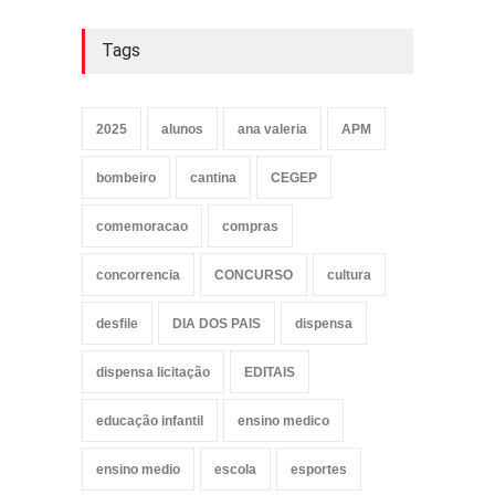
Tags
2025
alunos
ana valeria
APM
bombeiro
cantina
CEGEP
comemoracao
compras
concorrencia
CONCURSO
cultura
desfile
DIA DOS PAIS
dispensa
dispensa licitação
EDITAIS
educação infantil
ensino medico
ensino medio
escola
esportes