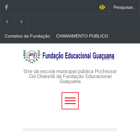
Contatos da Fundação
CHAMAMENTO PÚBLICO
N. 001/2026-EDITAL DE
CREDENCIAMENTO DE
RÁDIOS E JORNAIS
AVISO DE DISPENSA DE
IMPRESSOS
LICITAÇÃO - DISPENSA DE
LICITAÇÃO Nº 53/2026-
PROCESSO
ADMINISTRATIVO Nº
Site da escola municipal pública Professor
165/2026
Cid Chiarellli da Fundação Educacional
Guaçuana