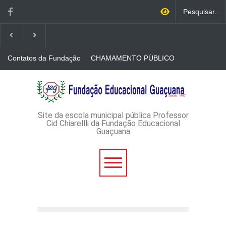
Contatos da Fundação
CHAMAMENTO PÚBLICO
N. 001/2026-EDITAL DE
CREDENCIAMENTO DE
RÁDIOS E JORNAIS
AVISO DE DISPENSA DE
IMPRESSOS
LICITAÇÃO - DISPENSA DE
LICITAÇÃO Nº 53/2026-
PROCESSO
ADMINISTRATIVO Nº
Site da escola municipal pública Professor
165/2026
Cid Chiarellli da Fundação Educacional
Guaçuana