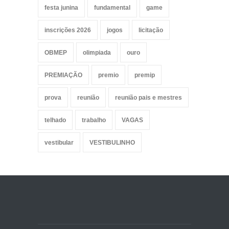
festa junina
fundamental
game
inscrições 2026
jogos
licitação
OBMEP
olimpiada
ouro
PREMIAÇÃO
premio
premip
prova
reunião
reunião pais e mestres
telhado
trabalho
VAGAS
vestibular
VESTIBULINHO