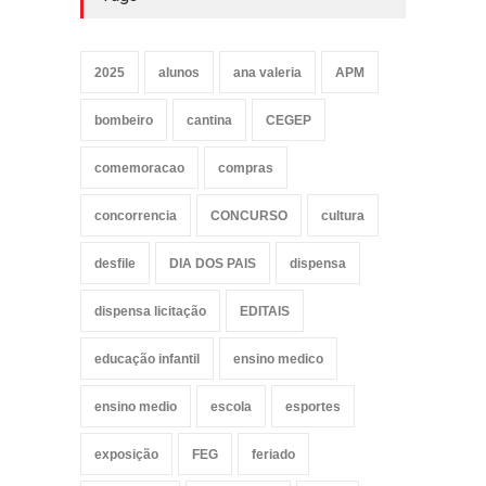
2025
alunos
ana valeria
APM
bombeiro
cantina
CEGEP
comemoracao
compras
concorrencia
CONCURSO
cultura
desfile
DIA DOS PAIS
dispensa
dispensa licitação
EDITAIS
educação infantil
ensino medico
ensino medio
escola
esportes
exposição
FEG
feriado