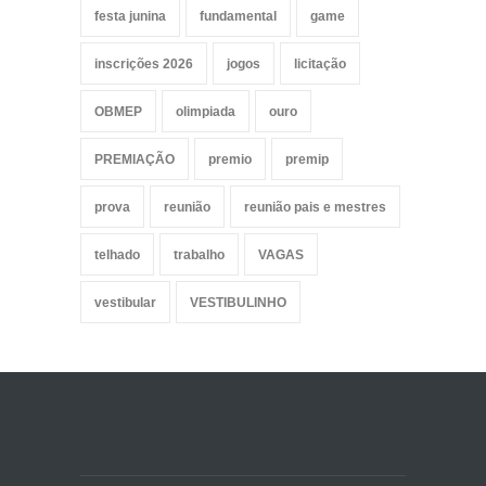
festa junina
fundamental
game
inscrições 2026
jogos
licitação
OBMEP
olimpiada
ouro
PREMIAÇÃO
premio
premip
prova
reunião
reunião pais e mestres
telhado
trabalho
VAGAS
vestibular
VESTIBULINHO