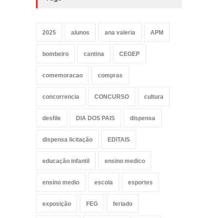
2025
alunos
ana valeria
APM
bombeiro
cantina
CEGEP
comemoracao
compras
concorrencia
CONCURSO
cultura
desfile
DIA DOS PAIS
dispensa
dispensa licitação
EDITAIS
educação infantil
ensino medico
ensino medio
escola
esportes
exposição
FEG
feriado