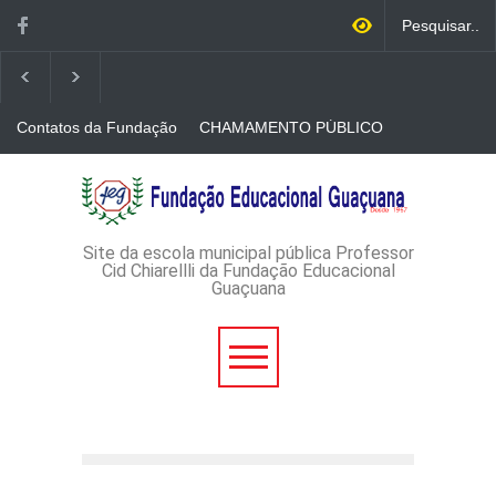
Contatos da Fundação
CHAMAMENTO PÚBLICO
N. 001/2026-EDITAL DE
CREDENCIAMENTO DE
RÁDIOS E JORNAIS
AVISO DE DISPENSA DE
IMPRESSOS
LICITAÇÃO - DISPENSA DE
LICITAÇÃO Nº 53/2026-
PROCESSO
ADMINISTRATIVO Nº
Site da escola municipal pública Professor
165/2026
Cid Chiarellli da Fundação Educacional
Guaçuana