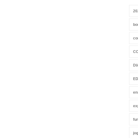
20
bo
co
C
DI
ED
en
ex
fu
jo