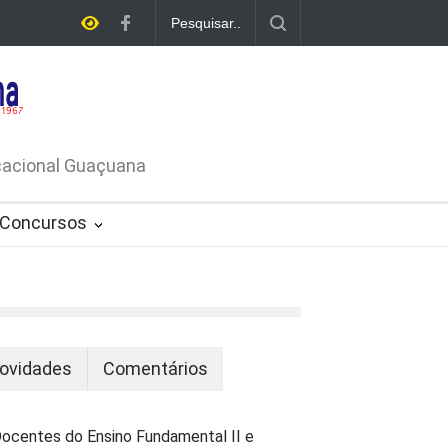
E LICITAÇÃO - DISPENSA DE
26-PROCESSO ADMINISTRATIVO Nº
ucacional Guaçuana
Concursos
ovidades
Comentários
ocentes do Ensino Fundamental II e