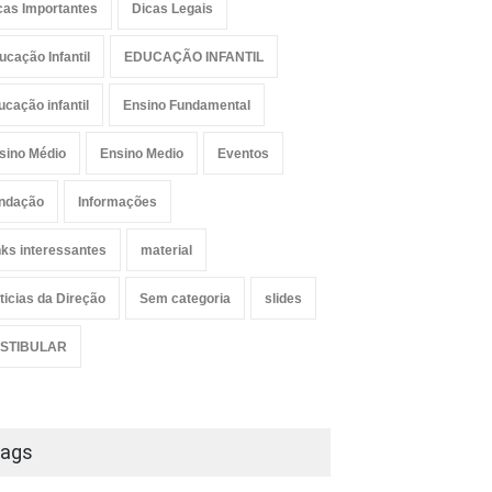
cas Importantes
Dicas Legais
ucação Infantil
EDUCAÇÃO INFANTIL
ucação infantil
Ensino Fundamental
sino Médio
Ensino Medio
Eventos
ndação
Informações
nks interessantes
material
ticias da Direção
Sem categoria
slides
STIBULAR
ags