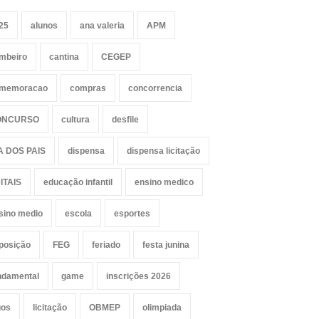
25
alunos
ana valeria
APM
mbeiro
cantina
CEGEP
memoracao
compras
concorrencia
ONCURSO
cultura
desfile
A DOS PAIS
dispensa
dispensa licitação
ITAIS
educação infantil
ensino medico
sino medio
escola
esportes
posição
FEG
feriado
festa junina
ndamental
game
inscrições 2026
gos
licitação
OBMEP
olimpiada