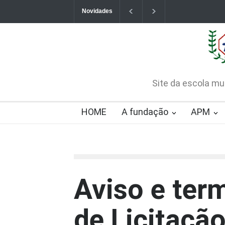
Novidades
Contatos da Fundação
CHAMAMENTO PÚB
CREDENCIAMENTO
2026-08-07T09:57:06-0300
Site da escola mu
HOME
A fundação
APM
Aviso e ter
de Licitaçã