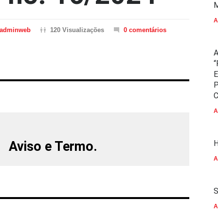
M
A
adminweb
120 Visualizações
0 comentários
A
“
E
P
C
A
Aviso e Termo.
H
A
S
A