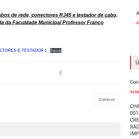
A
abos de rede, conectores RJ45 e testador de cabo,
da da Faculdade Municipal Professor Franco
A
CTORES-E-TESTADOR-1
Baixar
Ú
Con
Açõ
Compras
CHA
001
CR
RÁD
IM