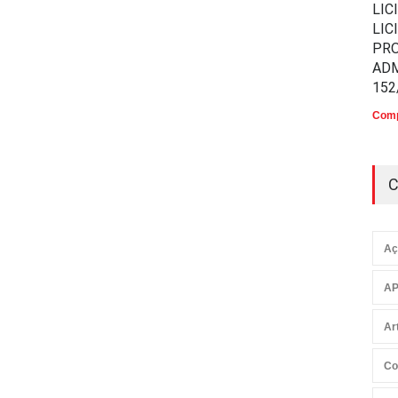
LIC
LIC
PR
ADM
152
Comp
C
Aç
AP
Ar
Co