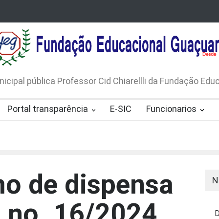
LICO N. 001/2026-EDITAL DE
AVISO DE DISPENSA D
 DE RÁDIOS E JORNAIS IMPRESSOS
LICITAÇÃO Nº 53/20
165/2026
nicipal pública Professor Cid Chiarellli da Fundação Ed
Portal transparência
E-SIC
Funcionarios
mo de dispensa
N
o no. 16/2024
D