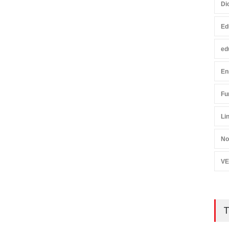
Di
Ed
ed
En
Fu
Li
No
VE
T