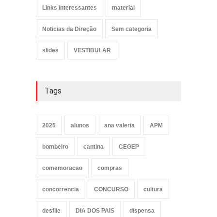
Links interessantes
material
Noticias da Direção
Sem categoria
slides
VESTIBULAR
Tags
2025
alunos
ana valeria
APM
bombeiro
cantina
CEGEP
comemoracao
compras
concorrencia
CONCURSO
cultura
desfile
DIA DOS PAIS
dispensa