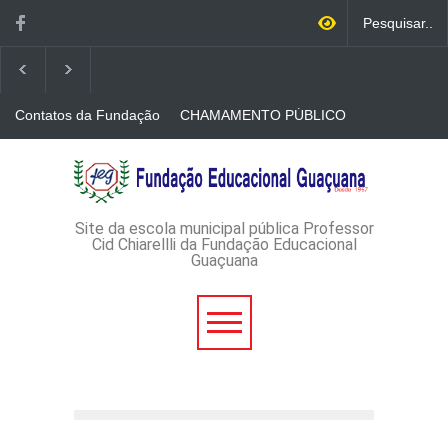
Contatos da Fundação
CHAMAMENTO PÚBLICO
N. 001/2026-EDITAL DE
CREDENCIAMENTO DE
RÁDIOS E JORNAIS
AVISO DE DISPENSA DE
IMPRESSOS
LICITAÇÃO - DISPENSA DE
LICITAÇÃO Nº 53/2026-
PROCESSO
ADMINISTRATIVO Nº
Site da escola municipal pública Professor
165/2026
Cid Chiarellli da Fundação Educacional
Guaçuana