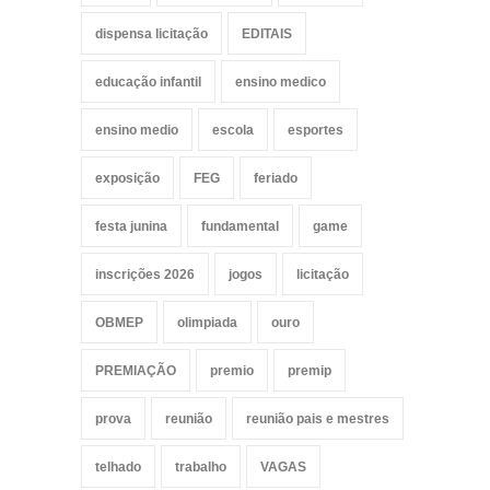
dispensa licitação
EDITAIS
educação infantil
ensino medico
ensino medio
escola
esportes
exposição
FEG
feriado
festa junina
fundamental
game
inscrições 2026
jogos
licitação
OBMEP
olimpiada
ouro
PREMIAÇÃO
premio
premip
prova
reunião
reunião pais e mestres
telhado
trabalho
VAGAS