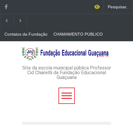
Contatos da Fundação
CHAMAMENTO PÚBLICO
N. 001/2026-EDITAL DE
CREDENCIAMENTO DE
RÁDIOS E JORNAIS
AVISO DE DISPENSA DE
IMPRESSOS
LICITAÇÃO - DISPENSA DE
LICITAÇÃO Nº 53/2026-
PROCESSO
ADMINISTRATIVO Nº
Site da escola municipal pública Professor
165/2026
Cid Chiarellli da Fundação Educacional
Guaçuana