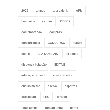
2025
alunos
ana valeria
APM
bombeiro
cantina
CEGEP
comemoracao
compras
concorrencia
CONCURSO
cultura
desfile
DIA DOS PAIS
dispensa
dispensa licitação
EDITAIS
educação infantil
ensino medico
ensino medio
escola
esportes
exposição
FEG
feriado
festa junina
fundamental
game