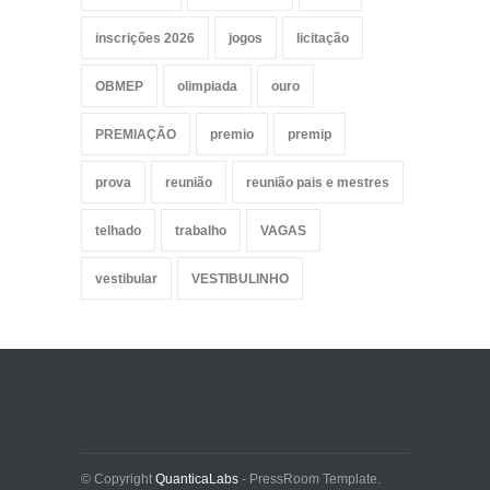
inscrições 2026
jogos
licitação
OBMEP
olimpiada
ouro
PREMIAÇÃO
premio
premip
prova
reunião
reunião pais e mestres
telhado
trabalho
VAGAS
vestibular
VESTIBULINHO
© Copyright
QuanticaLabs
- PressRoom Template.