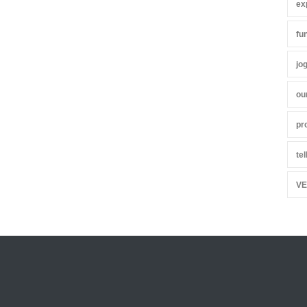
ex
fu
jo
ou
pr
te
VE