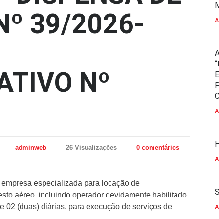
M
Nº 39/2026-
A
A
“
ATIVO Nº
E
P
C
A
H
adminweb
26 Visualizações
0 comentários
A
e empresa especializada para locação de
S
to aéreo, incluindo operador devidamente habilitado,
e 02 (duas) diárias, para execução de serviços de
A