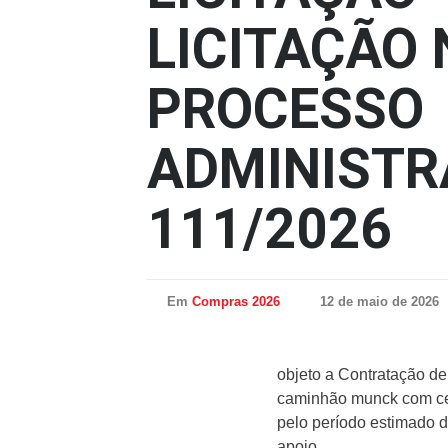
LICITAÇÃO 
PROCESSO
ADMINISTR
111/2026
Em
Compras 2026
12 de maio de 2026
objeto a Contratação d
caminhão munck com ces
pelo período estimado d
apoio