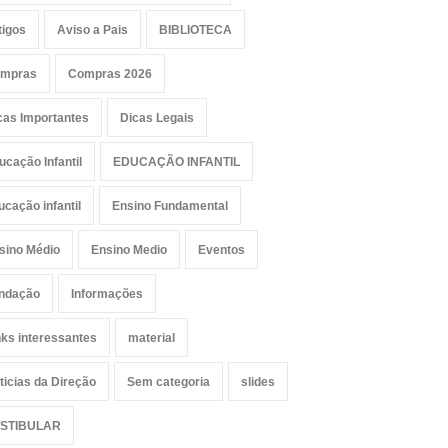
tigos
Aviso a Pais
BIBLIOTECA
mpras
Compras 2026
cas Importantes
Dicas Legais
ucação Infantil
EDUCAÇÃO INFANTIL
ucação infantil
Ensino Fundamental
sino Médio
Ensino Medio
Eventos
ndação
Informações
nks interessantes
material
ticias da Direção
Sem categoria
slides
STIBULAR