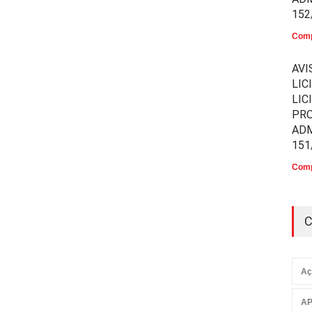
152
Comp
AVI
LIC
LIC
PR
ADM
151
Comp
C
Aç
AP