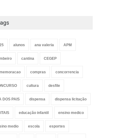
ags
25
alunos
ana valeria
APM
mbeiro
cantina
CEGEP
memoracao
compras
concorrencia
ONCURSO
cultura
desfile
A DOS PAIS
dispensa
dispensa licitação
ITAIS
educação infantil
ensino medico
sino medio
escola
esportes