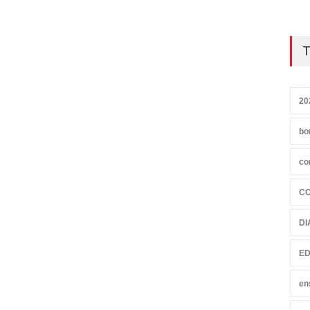
T
20
bo
co
C
DI
ED
en