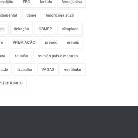
posição
FEG
feriado
festa junina
ndamental
game
inscrições 2026
gos
licitação
OBMEP
olimpiada
ro
PREMIAÇÃO
premio
premip
ova
reunião
reunião pais e mestres
lhado
trabalho
VAGAS
vestibular
STIBULINHO