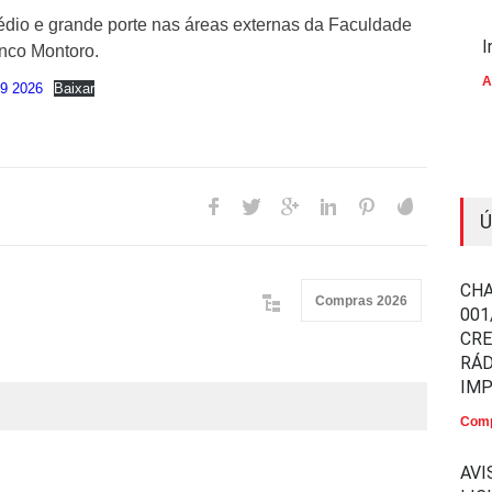
édio e grande porte nas áreas externas da Faculdade
I
anco Montoro.
A
9 2026
Baixar
Ú
CHA
Compras 2026
001
CR
RÁD
IM
Comp
AVI