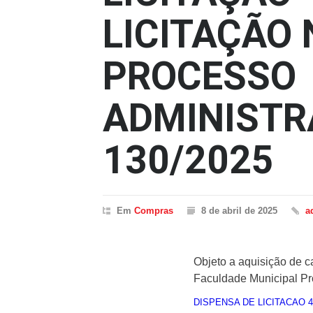
LICITAÇÃO 
PROCESSO
ADMINISTR
130/2025
Em
Compras
8 de abril de 2025
a
Objeto a aquisição de c
Faculdade Municipal Pr
DISPENSA DE LICITACAO 4