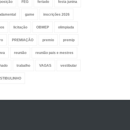
posição
FEG
feriado
festa junina
ndamental
game
inscrições 2026
gos
licitação
OBMEP
olimpiada
ro
PREMIAÇÃO
premio
premip
ova
reunião
reunião pais e mestres
lhado
trabalho
VAGAS
vestibular
STIBULINHO