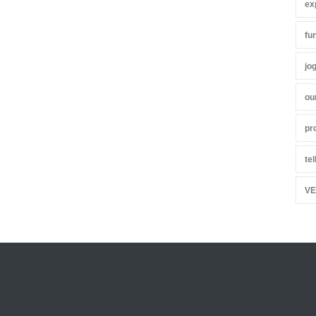
ex
fu
jo
ou
pr
te
VE