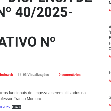
M
Nº 40/2025-
A
A
“
ATIVO Nº
E
P
C
A
H
dminweb
93 Visualizações
0 comentários
A
arros funcionais de limpeza a serem utilizados na
S
ofessor Franco Montoro
A
0 2025
Baixar