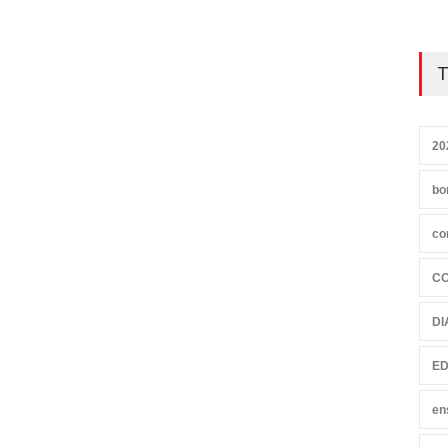
T
20
bo
co
C
DI
ED
en