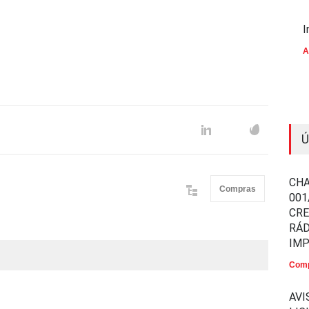
I
A
Ú
CHA
Compras
001
CR
RÁD
IM
Comp
AVI