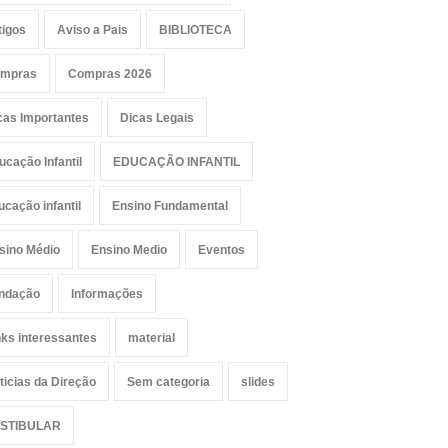
tigos
Aviso a Pais
BIBLIOTECA
mpras
Compras 2026
cas Importantes
Dicas Legais
ucação Infantil
EDUCAÇÃO INFANTIL
ucação infantil
Ensino Fundamental
sino Médio
Ensino Medio
Eventos
ndação
Informações
nks interessantes
material
ticias da Direção
Sem categoria
slides
STIBULAR