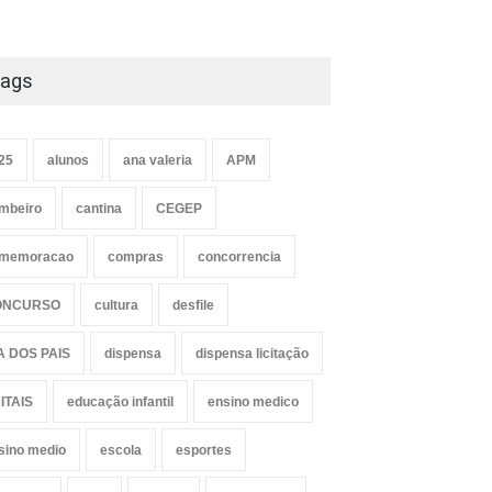
ags
25
alunos
ana valeria
APM
mbeiro
cantina
CEGEP
memoracao
compras
concorrencia
ONCURSO
cultura
desfile
A DOS PAIS
dispensa
dispensa licitação
ITAIS
educação infantil
ensino medico
sino medio
escola
esportes