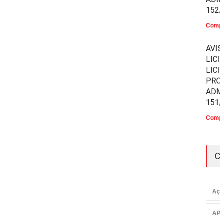
152
Comp
AVI
LIC
LIC
PR
ADM
151
Comp
C
Aç
AP