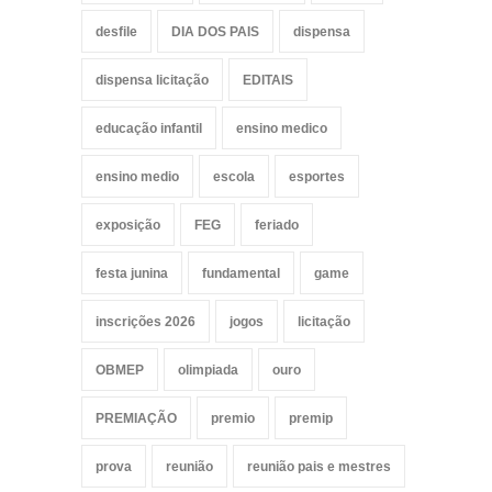
desfile
DIA DOS PAIS
dispensa
dispensa licitação
EDITAIS
educação infantil
ensino medico
ensino medio
escola
esportes
exposição
FEG
feriado
festa junina
fundamental
game
inscrições 2026
jogos
licitação
OBMEP
olimpiada
ouro
PREMIAÇÃO
premio
premip
prova
reunião
reunião pais e mestres