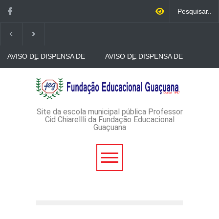
AVISO DE DISPENSA DE
AVISO DE DISPENSA DE
LICITAÇÃO - DISPENSA DE
LICITAÇÃO - DISPENSA DE
LICITAÇÃO Nº 53/2026-
LICITAÇÃO Nº 52/2026-
PROCESSO
PROCESSO
AVISO DE DISPENSA DE
ADMINISTRATIVO Nº
ADMINISTRATIVO Nº
LICITAÇÃO - DISPENSA DE
165/2026
149/2026
LICITAÇÃO Nº 51/2026 -
PROCESSO
ADMINISTRATIVO Nº
Site da escola municipal pública Professor
152/2026
Cid Chiarellli da Fundação Educacional
Guaçuana