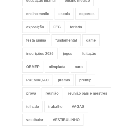
educação infantil
ensino medico
ensino medio
escola
esportes
exposição
FEG
feriado
festa junina
fundamental
game
inscrições 2026
jogos
licitação
OBMEP
olimpiada
ouro
PREMIAÇÃO
premio
premip
prova
reunião
reunião pais e mestres
telhado
trabalho
VAGAS
vestibular
VESTIBULINHO