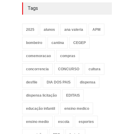
Tags
2025
alunos
ana valeria
APM
bombeiro
cantina
CEGEP
comemoracao
compras
concorrencia
CONCURSO
cultura
desfile
DIA DOS PAIS
dispensa
dispensa licitação
EDITAIS
educação infantil
ensino medico
ensino medio
escola
esportes