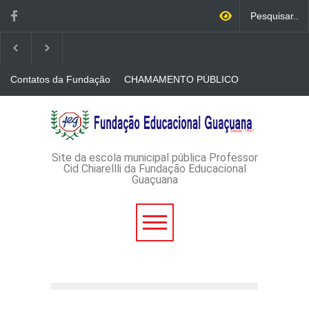
Contatos da Fundação
CHAMAMENTO PÚBLICO
N. 001/2026-EDITAL DE
CREDENCIAMENTO DE
RÁDIOS E JORNAIS
AVISO DE DISPENSA DE
IMPRESSOS
LICITAÇÃO - DISPENSA DE
LICITAÇÃO Nº 53/2026-
PROCESSO
ADMINISTRATIVO Nº
Site da escola municipal pública Professor
165/2026
Cid Chiarellli da Fundação Educacional
Guaçuana