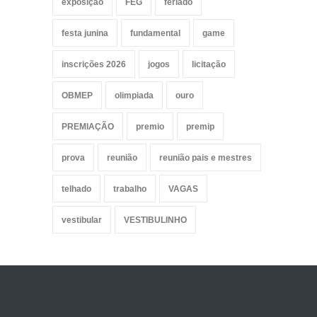
exposição
FEG
feriado
festa junina
fundamental
game
inscrições 2026
jogos
licitação
OBMEP
olimpiada
ouro
PREMIAÇÃO
premio
premip
prova
reunião
reunião pais e mestres
telhado
trabalho
VAGAS
vestibular
VESTIBULINHO