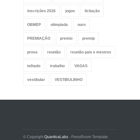
inscrições 2026
jogos
licitação
OBMEP
olimpiada
ouro
PREMIAÇÃO
premio
premip
prova
reunião
reunião pais e mestres
telhado
trabalho
VAGAS
vestibular
VESTIBULINHO
© Copyright
QuanticaLabs
- PressRoom Template.