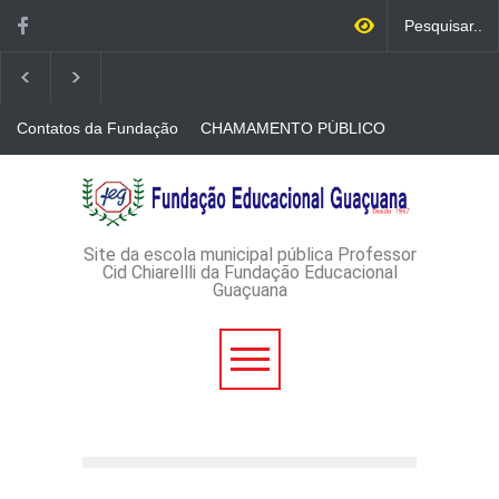
Contatos da Fundação
CHAMAMENTO PÚBLICO
N. 001/2026-EDITAL DE
CREDENCIAMENTO DE
RÁDIOS E JORNAIS
AVISO DE DISPENSA DE
IMPRESSOS
LICITAÇÃO - DISPENSA DE
LICITAÇÃO Nº 53/2026-
PROCESSO
ADMINISTRATIVO Nº
Site da escola municipal pública Professor
165/2026
Cid Chiarellli da Fundação Educacional
Guaçuana