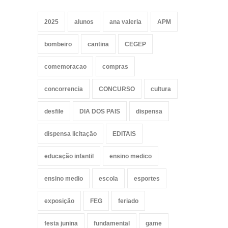
2025
alunos
ana valeria
APM
bombeiro
cantina
CEGEP
comemoracao
compras
concorrencia
CONCURSO
cultura
desfile
DIA DOS PAIS
dispensa
dispensa licitação
EDITAIS
educação infantil
ensino medico
ensino medio
escola
esportes
exposição
FEG
feriado
festa junina
fundamental
game