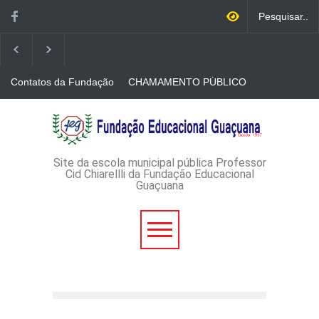
Contatos da Fundação
CHAMAMENTO PÚBLICO
N. 001/2026-EDITAL DE
CREDENCIAMENTO DE
RÁDIOS E JORNAIS
AVISO DE DISPENSA DE
IMPRESSOS
LICITAÇÃO - DISPENSA DE
LICITAÇÃO Nº 53/2026-
PROCESSO
ADMINISTRATIVO Nº
Site da escola municipal pública Professor
165/2026
Cid Chiarellli da Fundação Educacional
Guaçuana