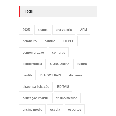
Tags
2025
alunos
ana valeria
APM
bombeiro
cantina
CEGEP
comemoracao
compras
concorrencia
CONCURSO
cultura
desfile
DIA DOS PAIS
dispensa
dispensa licitação
EDITAIS
educação infantil
ensino medico
ensino medio
escola
esportes