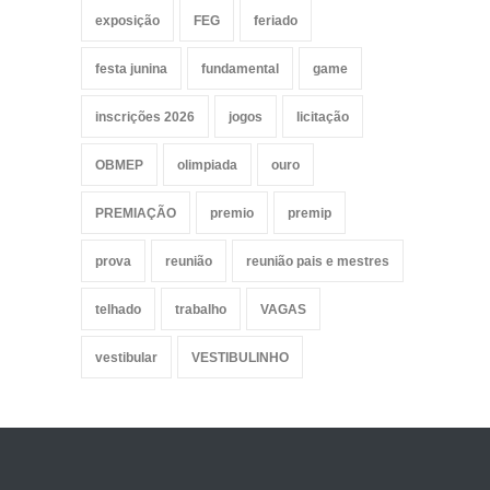
exposição
FEG
feriado
festa junina
fundamental
game
inscrições 2026
jogos
licitação
OBMEP
olimpiada
ouro
PREMIAÇÃO
premio
premip
prova
reunião
reunião pais e mestres
telhado
trabalho
VAGAS
vestibular
VESTIBULINHO