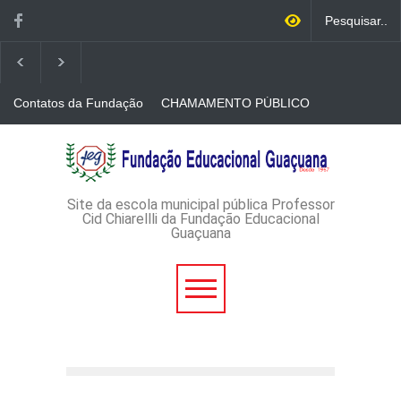
Contatos da Fundação
CHAMAMENTO PÚBLICO
N. 001/2026-EDITAL DE
CREDENCIAMENTO DE
RÁDIOS E JORNAIS
AVISO DE DISPENSA DE
IMPRESSOS
LICITAÇÃO - DISPENSA DE
LICITAÇÃO Nº 53/2026-
PROCESSO
ADMINISTRATIVO Nº
Site da escola municipal pública Professor
165/2026
Cid Chiarellli da Fundação Educacional
Guaçuana