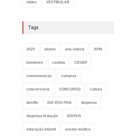
slides
VESTIBULAR
Tags
2025
alunos
ana valeria
APM
bombeiro
cantina
CEGEP
comemoracao
compras
concorrencia
CONCURSO
cultura
desfile
DIA DOS PAIS
dispensa
dispensa licitação
EDITAIS
educação infantil
ensino medico