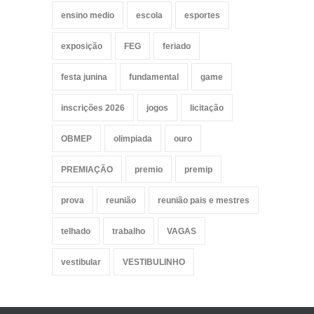
ensino medio
escola
esportes
exposição
FEG
feriado
festa junina
fundamental
game
inscrições 2026
jogos
licitação
OBMEP
olimpiada
ouro
PREMIAÇÃO
premio
premip
prova
reunião
reunião pais e mestres
telhado
trabalho
VAGAS
vestibular
VESTIBULINHO