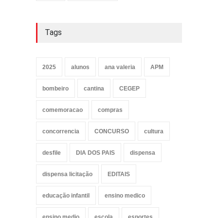
Tags
2025
alunos
ana valeria
APM
bombeiro
cantina
CEGEP
comemoracao
compras
concorrencia
CONCURSO
cultura
desfile
DIA DOS PAIS
dispensa
dispensa licitação
EDITAIS
educação infantil
ensino medico
ensino medio
escola
esportes