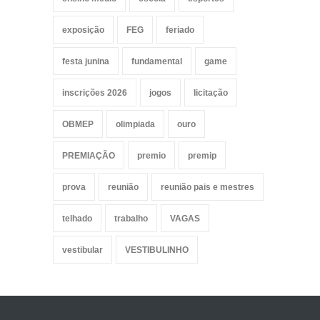
exposição
FEG
feriado
festa junina
fundamental
game
inscrições 2026
jogos
licitação
OBMEP
olimpiada
ouro
PREMIAÇÃO
premio
premip
prova
reunião
reunião pais e mestres
telhado
trabalho
VAGAS
vestibular
VESTIBULINHO