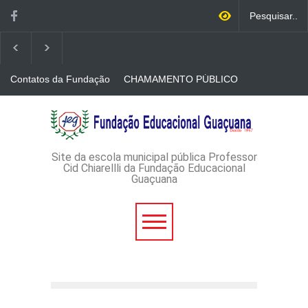
Contatos da Fundação
CHAMAMENTO PÚBLICO
N. 001/2026-EDITAL DE
CREDENCIAMENTO DE
RÁDIOS E JORNAIS
AVISO DE DISPENSA DE
IMPRESSOS
LICITAÇÃO - DISPENSA DE
LICITAÇÃO Nº 53/2026-
PROCESSO
ADMINISTRATIVO Nº
Site da escola municipal pública Professor
165/2026
Cid Chiarellli da Fundação Educacional
Guaçuana