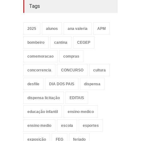
Tags
2025
alunos
ana valeria
APM
bombeiro
cantina
CEGEP
comemoracao
compras
concorrencia
CONCURSO
cultura
desfile
DIA DOS PAIS
dispensa
dispensa licitação
EDITAIS
educação infantil
ensino medico
ensino medio
escola
esportes
exposição
FEG
feriado